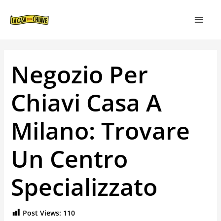
VAI
NAVIGAZIONE
MAIN
AL
ARTICOLI
MEN
CONTENUTO
Negozio Per
Chiavi Casa A
Milano: Trovare
Un Centro
Specializzato
Post Views:
110