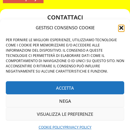
CONTATTACI
349 3863811
GESTISCI CONSENSO COOKIE
349 3863811
PER FORNIRE LE MIGLIORI ESPERIENZE, UTILIZZIAMO TECNOLOGIE
chiavicodificate@gmail.com
COME I COOKIE PER MEMORIZZARE E/O ACCEDERE ALLE
INFORMAZIONI DEL DISPOSITIVO. IL CONSENSO A QUESTE
TECNOLOGIE CI PERMETTERÀ DI ELABORARE DATI COME IL
Privacy Policy
COMPORTAMENTO DI NAVIGAZIONE O ID UNICI SU QUESTO SITO. NON
ACCONSENTIRE O RITIRARE IL CONSENSO PUÒ INFLUIRE
Cookie Policy
NEGATIVAMENTE SU ALCUNE CARATTERISTICHE E FUNZIONI.
ACCETTA
MAPS
NEGA
CHIAMA ORA
VISUALIZZA LE PREFERENZE
WHATSAPP: MANDA LA FOTO
PREVENTIVO IMMEDIATO
COOKIE POLICY
PRIVACY POLICY