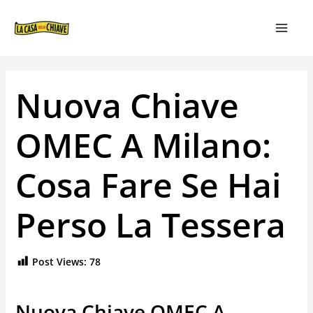
VAI
NAVIGAZIONE
MAIN
AL
ARTICOLI
MEN
CONTENUTO
Nuova Chiave
OMEC A Milano:
Cosa Fare Se Hai
Perso La Tessera
Post Views:
78
Nuova Chiave OMEC A