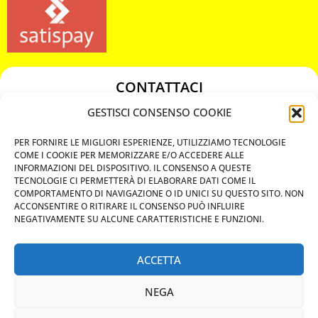
CONTATTACI
349 3863811
GESTISCI CONSENSO COOKIE
349 3863811
PER FORNIRE LE MIGLIORI ESPERIENZE, UTILIZZIAMO TECNOLOGIE
chiavicodificate@gmail.com
COME I COOKIE PER MEMORIZZARE E/O ACCEDERE ALLE
INFORMAZIONI DEL DISPOSITIVO. IL CONSENSO A QUESTE
TECNOLOGIE CI PERMETTERÀ DI ELABORARE DATI COME IL
Privacy Policy
COMPORTAMENTO DI NAVIGAZIONE O ID UNICI SU QUESTO SITO. NON
ACCONSENTIRE O RITIRARE IL CONSENSO PUÒ INFLUIRE
Cookie Policy
NEGATIVAMENTE SU ALCUNE CARATTERISTICHE E FUNZIONI.
ACCETTA
MAPS
NEGA
CHIAMA ORA