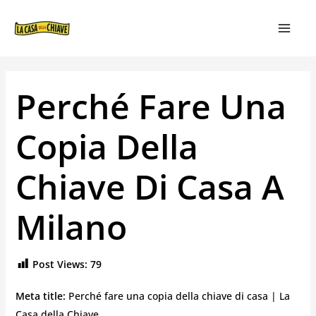
VAI
NAVIGAZIONE
MAIN
AL
ARTICOLI
MEN
CONTENUTO
Perché Fare Una
Copia Della
Chiave Di Casa A
Milano
Post Views:
79
Meta title:
Perché fare una copia della chiave di casa | La
Casa della Chiave