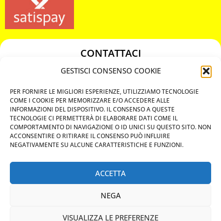
CONTATTACI
349 3863811
GESTISCI CONSENSO COOKIE
349 3863811
PER FORNIRE LE MIGLIORI ESPERIENZE, UTILIZZIAMO TECNOLOGIE
chiavicodificate@gmail.com
COME I COOKIE PER MEMORIZZARE E/O ACCEDERE ALLE
INFORMAZIONI DEL DISPOSITIVO. IL CONSENSO A QUESTE
TECNOLOGIE CI PERMETTERÀ DI ELABORARE DATI COME IL
Privacy Policy
COMPORTAMENTO DI NAVIGAZIONE O ID UNICI SU QUESTO SITO. NON
ACCONSENTIRE O RITIRARE IL CONSENSO PUÒ INFLUIRE
Cookie Policy
NEGATIVAMENTE SU ALCUNE CARATTERISTICHE E FUNZIONI.
ACCETTA
MAPS
NEGA
CHIAMA ORA
VISUALIZZA LE PREFERENZE