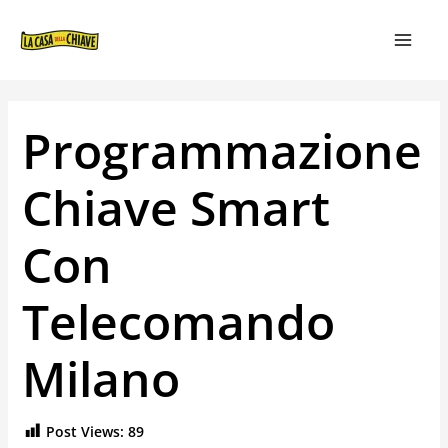
VAI
NAVIGAZIONE
MAIN
AL
ARTICOLI
MEN
CONTENUTO
Programmazione
Chiave Smart
Con
Telecomando
Milano
Post Views:
89