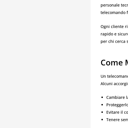
personale tec
telecomando fi
Ogni cliente r
rapido e sicur
per chi cerca 
Come M
Un telecomand
Alcuni accorgi
Cambiare la
Proteggerlo
Evitare il 
Tenere sem