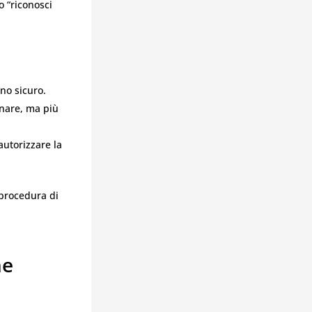
o “riconosci
no sicuro.
onare, ma più
autorizzare la
procedura di
ne