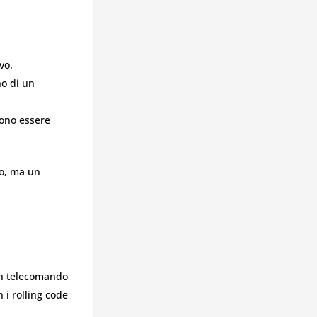
vo.
no di un
vono essere
co, ma un
un telecomando
 i rolling code