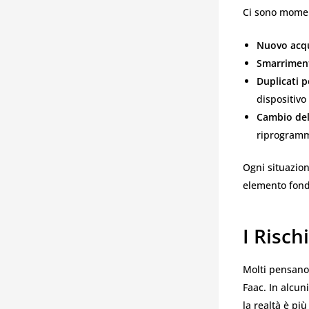
Ci sono moment
Nuovo acqu
Smarriment
Duplicati p
dispositivo
Cambio del 
riprogramm
Ogni situazio
elemento fonda
I Risch
Molti pensano
Faac. In alcuni
la realtà è pi