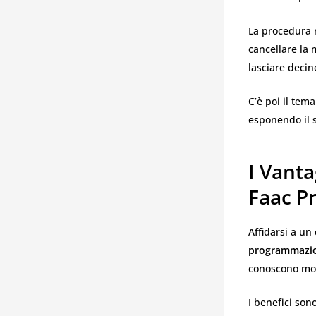
La procedura r
cancellare la 
lasciare decin
C’è poi il te
esponendo il s
I Vant
Faac P
Affidarsi a un
programmazio
conoscono mod
I benefici sono