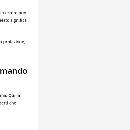
 Un errore può
uesto significa
a protezione,
comando
ma. Qui la
perti che