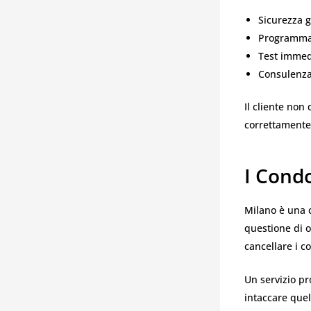
Sicurezza g
Programmaz
Test immedi
Consulenza 
Il cliente no
correttamente 
I Cond
Milano è una 
questione di o
cancellare i co
Un servizio p
intaccare quel