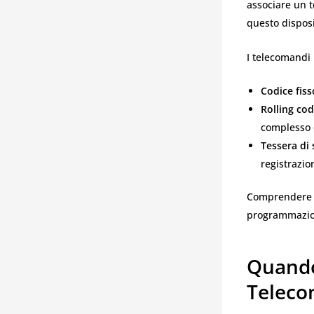
associare un t
questo disposi
I telecomandi 
Codice fiss
Rolling cod
complesso
Tessera di 
registrazio
Comprendere q
programmazion
Quando
Teleco