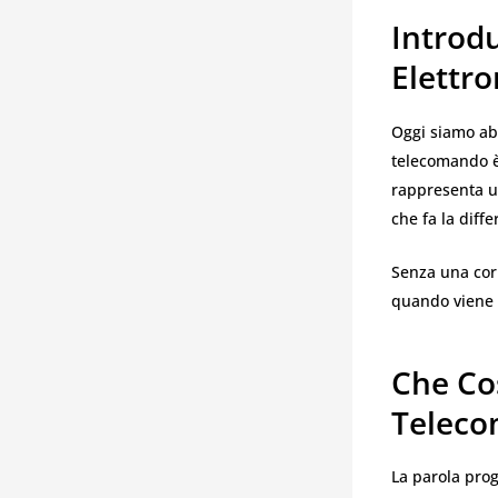
Introdu
Elettro
Oggi siamo abi
telecomando è 
rappresenta un
che fa la diff
Senza una corr
quando viene r
Che Co
Teleco
La parola pro