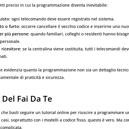
i precisi in cui la programmazione diventa inevitabile:
isto:
ogni telecomando deve essere registrato nel sistema.
o o furto:
occorre cancellare il vecchio codice e inserirne uno nuo
er più persone:
quando familiari, colleghi o residenti hanno bisog
 personale.
ricevitore:
se la centralina viene sostituita, tutti i telecomandi de
ati.
ne evidenzia quanto la programmazione non sia un dettaglio tecni
mentale di praticità e sicurezza.
i Del Fai Da Te
 che basti seguire un tutorial online per riuscire a programmare 
 casi, soprattutto con i modelli a codice fisso, questo è vero. Ma con
ù complicata.