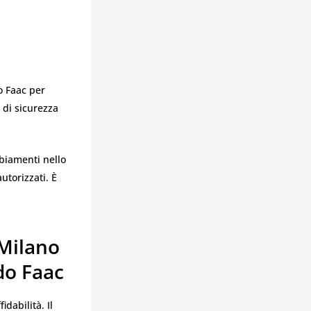
o Faac per
 di sicurezza
biamenti nello
utorizzati. È
 Milano
do Faac
idabilità. Il