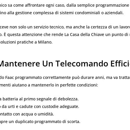
nico sa come affrontare ogni caso, dalla semplice programmazione
no alla gestione complessa di sistemi condominiali o aziendali.
iceve non solo un servizio tecnico, ma anche la certezza di un lavor
o. È questa attenzione che rende La Casa della Chiave un punto di 
soluzioni pratiche a Milano.
antenere Un Telecomando Effici
o Faac programmato correttamente può durare anni, ma va trattat
menti aiutano a mantenerlo in perfette condizioni:
 batteria al primo segnale di debolezza.
 da urti e cadute con custodie adeguate.
contatto con acqua o umidità.
pre un duplicato programmato di scorta.