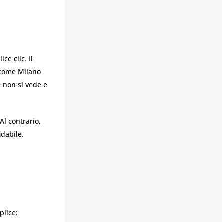
ce clic. Il
e come Milano
 non si vede e
Al contrario,
idabile.
lice: