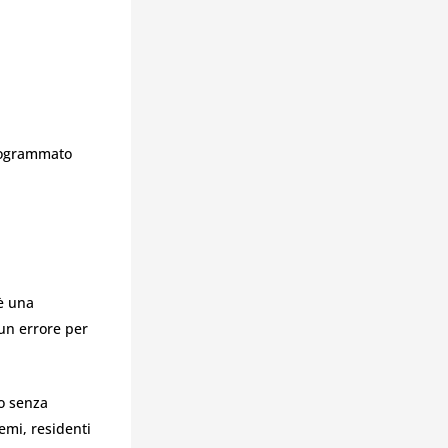
programmato
è una
 un errore per
o senza
lemi, residenti