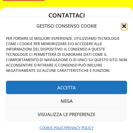
CONTATTACI
349 3863811
GESTISCI CONSENSO COOKIE
349 3863811
PER FORNIRE LE MIGLIORI ESPERIENZE, UTILIZZIAMO TECNOLOGIE
chiavicodificate@gmail.com
COME I COOKIE PER MEMORIZZARE E/O ACCEDERE ALLE
INFORMAZIONI DEL DISPOSITIVO. IL CONSENSO A QUESTE
TECNOLOGIE CI PERMETTERÀ DI ELABORARE DATI COME IL
Privacy Policy
COMPORTAMENTO DI NAVIGAZIONE O ID UNICI SU QUESTO SITO. NON
ACCONSENTIRE O RITIRARE IL CONSENSO PUÒ INFLUIRE
Cookie Policy
NEGATIVAMENTE SU ALCUNE CARATTERISTICHE E FUNZIONI.
ACCETTA
MAPS
NEGA
CHIAMA ORA
VISUALIZZA LE PREFERENZE
WHATSAPP: MANDA LA FOTO
PREVENTIVO IMMEDIATO
COOKIE POLICY
PRIVACY POLICY