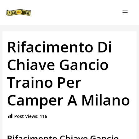
VAI
NAVIGAZIONE
MAIN
AL
ARTICOLI
MEN
CONTENUTO
Rifacimento Di
Chiave Gancio
Traino Per
Camper A Milano
Post Views:
116
Rifacimento Chiave Gancio