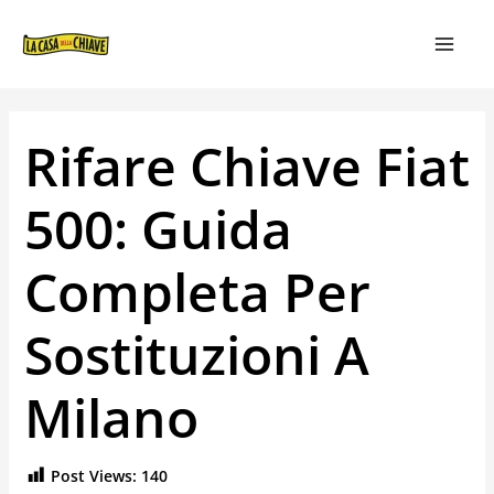
VAI
NAVIGAZIONE
MAIN
AL
ARTICOLI
MEN
CONTENUTO
Rifare Chiave Fiat
500: Guida
Completa Per
Sostituzioni A
Milano
Post Views:
140