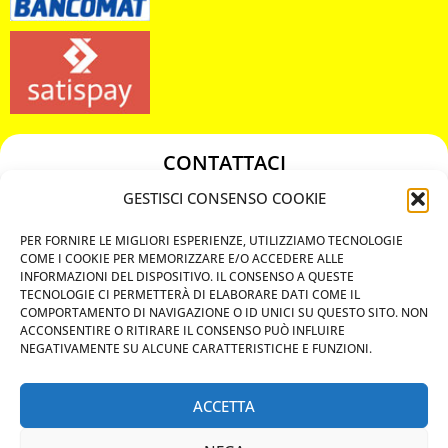
CONTATTACI
349 3863811
GESTISCI CONSENSO COOKIE
349 3863811
PER FORNIRE LE MIGLIORI ESPERIENZE, UTILIZZIAMO TECNOLOGIE
chiavicodificate@gmail.com
COME I COOKIE PER MEMORIZZARE E/O ACCEDERE ALLE
INFORMAZIONI DEL DISPOSITIVO. IL CONSENSO A QUESTE
TECNOLOGIE CI PERMETTERÀ DI ELABORARE DATI COME IL
Privacy Policy
COMPORTAMENTO DI NAVIGAZIONE O ID UNICI SU QUESTO SITO. NON
ACCONSENTIRE O RITIRARE IL CONSENSO PUÒ INFLUIRE
Cookie Policy
NEGATIVAMENTE SU ALCUNE CARATTERISTICHE E FUNZIONI.
ACCETTA
MAPS