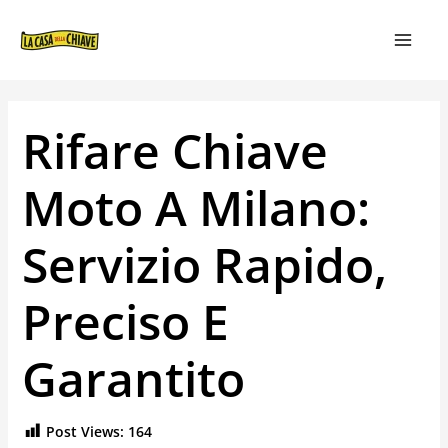
VAI
NAVIGAZIONE
MAIN
AL
ARTICOLI
MEN
CONTENUTO
Rifare Chiave
Moto A Milano:
Servizio Rapido,
Preciso E
Garantito
Post Views:
164