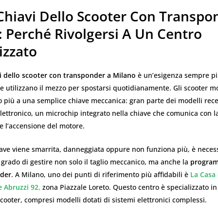
 Chiavi Dello Scooter Con Transpo
: Perché Rivolgersi A Un Centro
izzato
i dello scooter con transponder a Milano
è un’esigenza sempre più
he utilizzano il mezzo per spostarsi quotidianamente. Gli scooter mo
o più a una semplice chiave meccanica: gran parte dei modelli recen
ettronico, un microchip integrato nella chiave che comunica con l
e l’accensione del motore.
ave viene smarrita, danneggiata oppure non funziona più, è necessa
 grado di gestire non solo il taglio meccanico, ma anche la
program
nder
. A Milano, uno dei punti di riferimento più affidabili è
La Casa 
e Abruzzi 92
,
zona Piazzale Loreto. Questo centro è specializzato i
scooter, compresi modelli dotati di sistemi elettronici complessi.