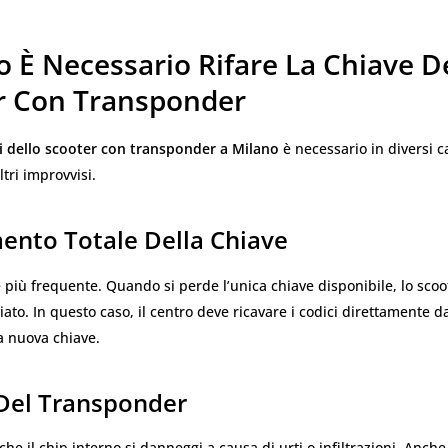
 È Necessario Rifare La Chiave D
r Con Transponder
i dello scooter con transponder a Milano
è necessario in diversi ca
ltri improvvisi.
ento Totale Della Chiave
e più frequente. Quando si perde l’unica chiave disponibile, lo sco
iato. In questo caso, il centro deve ricavare i codici direttamente d
a nuova chiave.
Del Transponder
e il chip interno si danneggi a causa di urti o infiltrazioni. Anche s