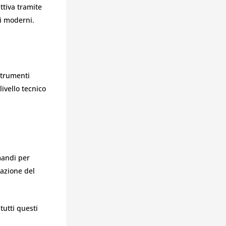
ttiva tramite
li moderni.
strumenti
ivello tecnico
mandi per
mazione del
tutti questi