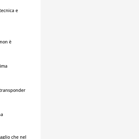
tecnica e
 non è
sima
 transponder
na
taglio che nel