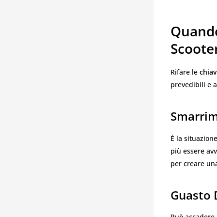
Quando
Scoote
Rifare le
chiav
prevedibili e a
Smarrim
È la situazion
più essere avv
per creare un
Guasto 
Può accadere ch