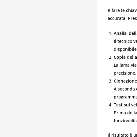
Rifare le
chiav
accurata. Pre
Analisi del
Il tecnico v
disponibile
Copia dell
La lama vi
precisione.
Clonazione
A seconda 
programmato
Test sul ve
Prima della
funzionalit
Il risultato è