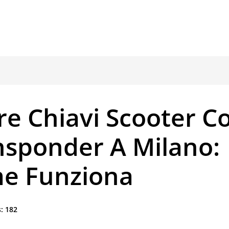
re Chiavi Scooter C
nsponder A Milano:
e Funziona
:
182