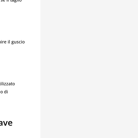
ire il guscio
ilizzato
o di
ave