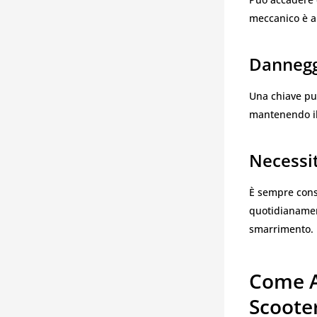
meccanico è an
Dannegg
Una chiave può
mantenendo il
Necessit
È sempre consi
quotidianament
smarrimento.
Come A
Scoote