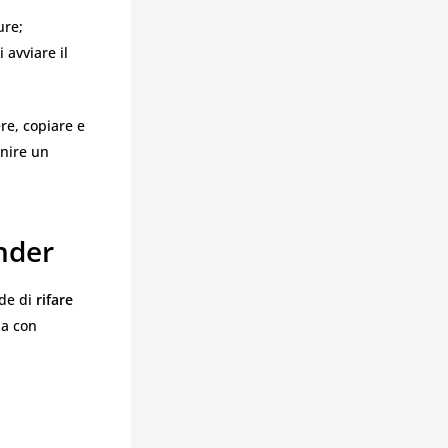
ure;
 avviare il
re, copiare e
nire un
nder
ede di
rifare
na con