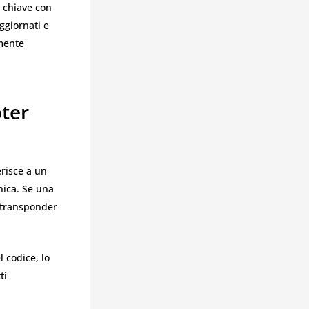
a chiave con
ggiornati e
amente
oter
ferisce a un
nica. Se una
n transponder
 codice, lo
ti