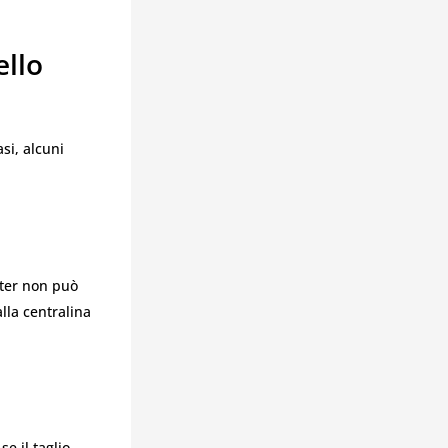
ello
si, alcuni
oter non può
alla centralina
e il taglio