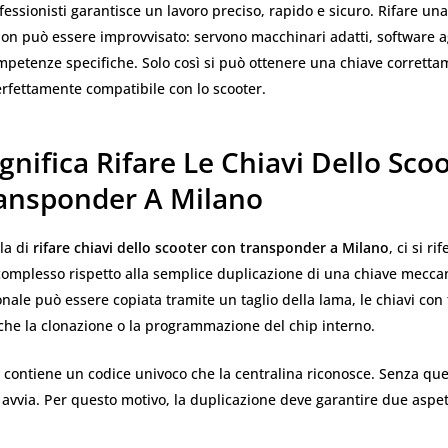
ofessionisti garantisce un lavoro preciso, rapido e sicuro. Rifare un
on può essere improvvisato: servono macchinari adatti, software a
mpetenze specifiche. Solo così si può ottenere una chiave corrett
erfettamente compatibile con lo scooter.
gnifica Rifare Le Chiavi Dello Sco
ansponder A Milano
la di
rifare chiavi dello scooter con transponder a Milano
, ci si ri
complesso rispetto alla semplice duplicazione di una chiave mecca
onale può essere copiata tramite un taglio della lama, le chiavi co
che la clonazione o la programmazione del chip interno.
 contiene un codice univoco che la centralina riconosce. Senza quel
 avvia. Per questo motivo, la duplicazione deve garantire due aspet