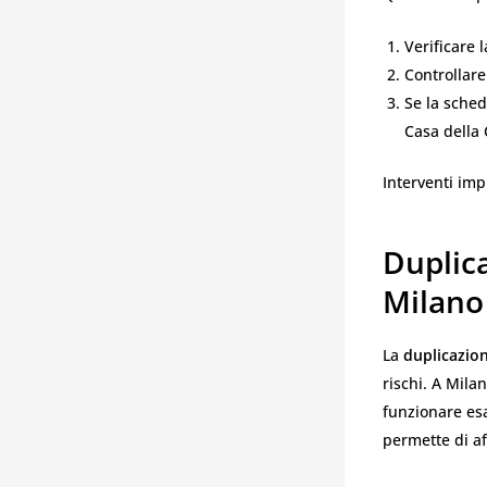
Verificare l
Controllare
Se la sched
Casa della 
Interventi imp
Duplic
Milano
La
duplicazion
rischi. A Mila
funzionare esa
permette di a