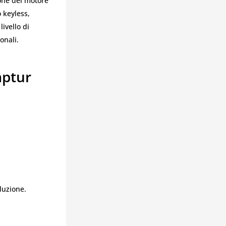
ione del motore
 keyless,
ivello di
onali.
aptur
luzione.