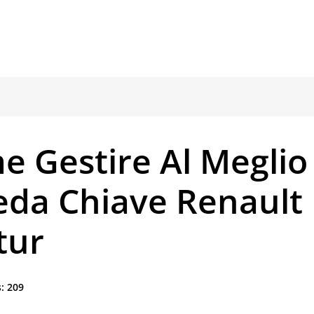
e Gestire Al Meglio
eda Chiave Renault
tur
:
209