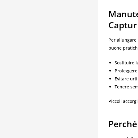
Manute
Captur
Per allungare l
buone pratich
Sostituire 
Proteggere
Evitare urt
Tenere semp
Piccoli accor
Perché 