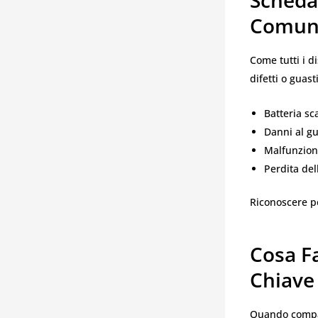
Comun
Come tutti i d
difetti o guast
Batteria sc
Danni al g
Malfunziona
Perdita del
Riconoscere pe
Cosa F
Chiave
Quando compaio