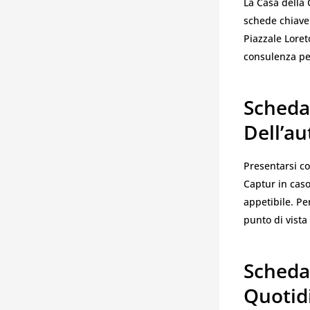
La Casa della 
schede chiave 
Piazzale Loreto
consulenza per
Scheda
Dell’au
Presentarsi c
Captur in caso
appetibile. P
punto di vist
Scheda
Quotid