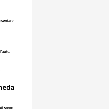
resentare
l’auto.
.
cheda
ati sono: