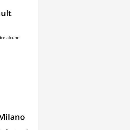
ult
uire alcune
 Milano