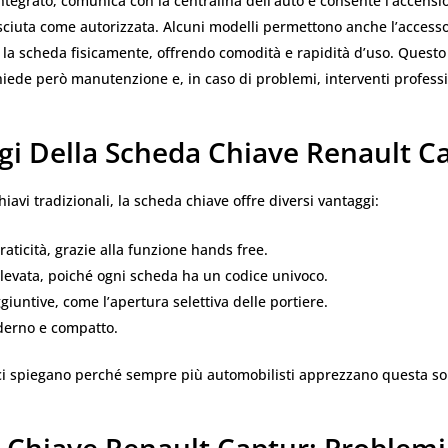
tegrato, comunica con la centralina dell’auto e consente l’accens
sciuta come autorizzata. Alcuni modelli permettono anche l’accesso
 la scheda fisicamente, offrendo comodità e rapidità d’uso. Questo l
hiede però manutenzione e, in caso di problemi, interventi professi
gi Della Scheda Chiave Renault C
hiavi tradizionali, la scheda chiave offre diversi vantaggi:
aticità, grazie alla funzione hands free.
levata, poiché ogni scheda ha un codice univoco.
giuntive, come l’apertura selettiva delle portiere.
erno e compatto.
ci spiegano perché sempre più automobilisti apprezzano questa so
 Chiave Renault Captur: Problemi