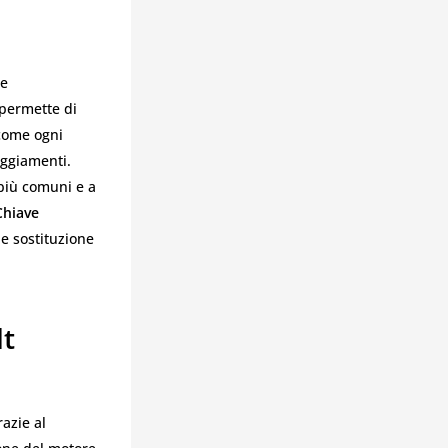
he
 permette di
 come ogni
eggiamenti.
più comuni e a
Chiave
e sostituzione
lt
azie al