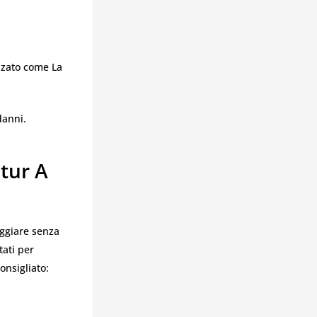
izzato come La
danni.
tur A
aggiare senza
tati per
onsigliato: