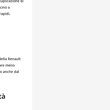
duplicazione di
icino a
rapidi,
della Renault
tare meno
to anche dal
tà