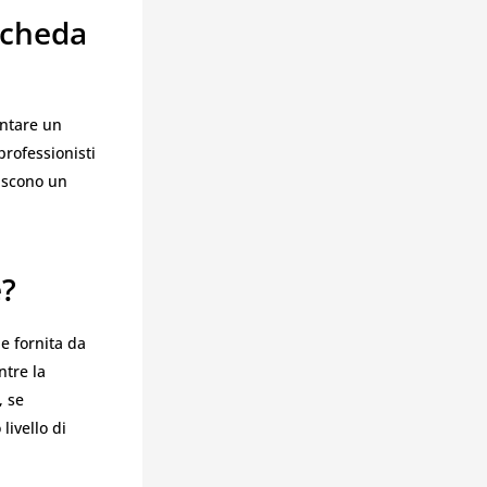
 Scheda
entare un
professionisti
iscono un
e?
e fornita da
ntre la
, se
ivello di