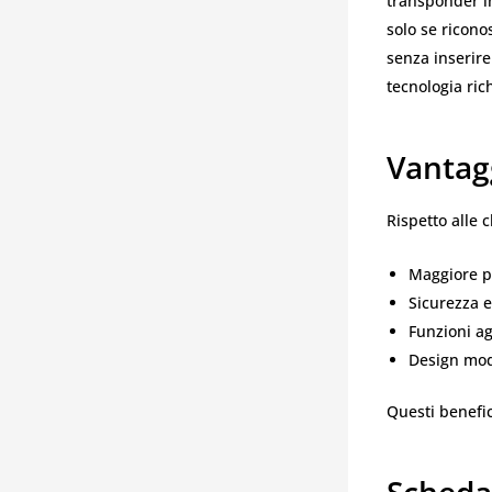
transponder in
solo se ricono
senza inserire
tecnologia ric
Vantag
Rispetto alle c
Maggiore pr
Sicurezza e
Funzioni ag
Design mod
Questi benefi
Scheda