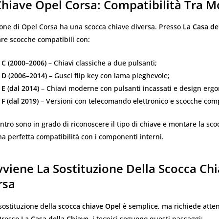
hiave Opel Corsa: Compatibilità Tra M
one di Opel Corsa ha una scocca chiave diversa. Presso
La Casa de
are scocche compatibili con:
 C (2000–2006)
– Chiavi classiche a due pulsanti;
 D (2006–2014)
– Gusci flip key con lama pieghevole;
E (dal 2014)
– Chiavi moderne con pulsanti incassati e design erg
F (dal 2019)
– Versioni con telecomando elettronico e scocche com
centro sono in grado di riconoscere il tipo di chiave e montare la sco
 perfetta compatibilità con i componenti interni.
viene La Sostituzione Della Scocca Ch
rsa
 sostituzione della
scocca chiave Opel
è semplice, ma richiede atte
Presso
La Casa della Chiave
, i tecnici seguono questi passaggi: