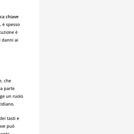
ca chiave
a, è spesso
ituzione è
 danni ai
e, che
ta parte
lge un ruolo
tidiano.
ei tasti e
iave può
mente.