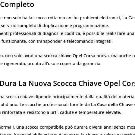
o Completo
ve non solo ha la scocca rotta ma anche problemi elettronici,
La Cas
n servizio completo di duplicazione e programmazione.
enti professionali di diagnosi e codifica, è possibile realizzare una
 funzionante, con transponder e telecomando integrati.
o, non solo avrai una
scocca chiave Opel Corsa
nuova, ma anche u
 rigenerata, pronta all’uso e coperta da garanzia.
Dura La Nuova Scocca Chiave Opel Cor
na scocca chiave dipende principalmente dalla qualità del materia
quotidiano. Le scocche professionali fornite da
La Casa della Chiave
s
S rinforzata e resistono a urti, cadute e temperature elevate.
normali, una scocca compatibile può durare diversi anni senza mos
tavia, è consigliabile evitare di esporre la chiave a calore eccessivo