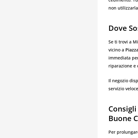
non utilizzarl
Dove Sos
Se ti trovi a 
vicino a
Piazz
immediata per
riparazione e c
Il negozio dis
servizio veloce
Consigli
Buone C
Per prolungare 