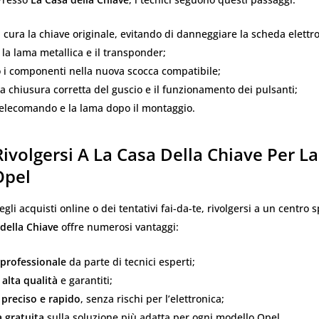
cura la chiave originale, evitando di danneggiare la scheda elettro
a lama metallica e il transponder;
 i componenti nella nuova scocca compatibile;
la chiusura corretta del guscio e il funzionamento dei pulsanti;
telecomando e la lama dopo il montaggio.
ivolgersi A La Casa Della Chiave Per L
Opel
gli acquisti online o dei tentativi fai-da-te, rivolgersi a un centro 
della Chiave
offre numerosi vantaggi:
 professionale
da parte di tecnici esperti;
 alta qualità
e garantiti;
preciso e rapido
, senza rischi per l’elettronica;
 gratuita
sulla soluzione più adatta per ogni modello Opel.