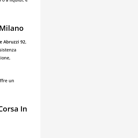
 Milano
le Abruzzi 92
,
ssistenza
zione,
offre un
Corsa In