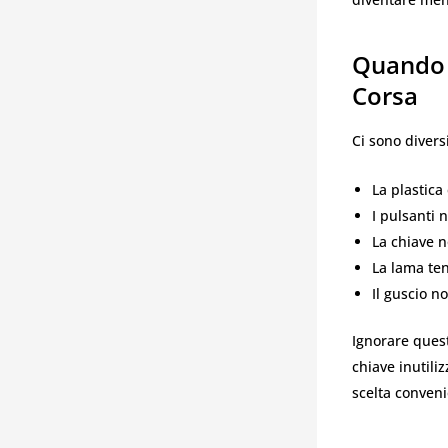
Quando 
Corsa
Ci sono divers
La plastica 
I pulsanti 
La chiave n
La lama ten
Il guscio n
Ignorare quest
chiave inutili
scelta conveni