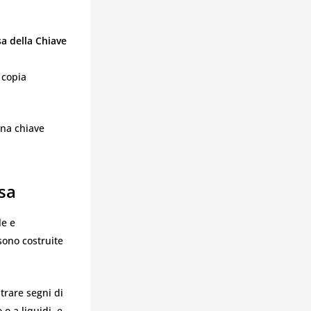
a della Chiave
 copia
na chiave
sa
le e
ono costruite
trare segni di
 o a liquidi, e