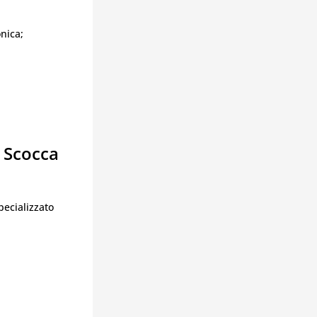
nica;
a Scocca
specializzato