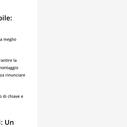
ile:
ia meglio
antire la
 montaggio
nza rinunciare
o di chiave e
i: Un