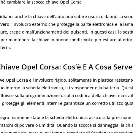
hé cambiare la scocca chiave Opel Corsa
idiano, anche la chiave dell’auto può subire usura o danni. La
scoc
vvero l’involucro esterno che protegge la parte elettronica e la lam
ture, crepe o malfunzionamenti dei pulsanti. In questi casi, la sost
er mantenere la chiave in buone condizioni e per evitare ulteriori
terni.
hiave Opel Corsa: Cos’è E A Cosa Serve
ave Opel Corsa
è l’involucro rigido, solitamente in plastica resistent
uo interno la scheda elettronica, il transponder e la batteria. Ques
fluisce sulla programmazione o sulla codifica della chiave, ma svo
protegge gli elementi interni e garantisce un corretto utilizzo quo
egra mantiene stabile la scheda elettronica, assicura la pressione d
trazioni di polvere o umidità. Quando la scocca si danneggia, la ch
o comoda da usare e, nel tempo, smettere di funzionare corretta