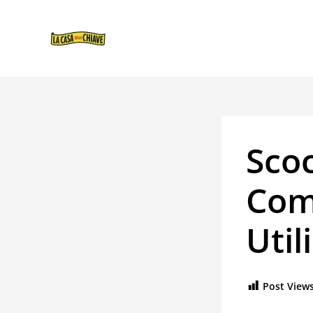
VAI
NAVIGAZIONE
AL
ARTICOLI
CONTENUTO
Scoc
Come
Utili
Post Views