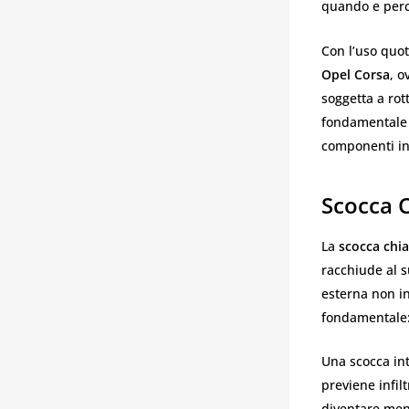
quando e perc
Con l’uso quot
Opel Corsa
, o
soggetta a rot
fondamentale p
componenti in
Scocca C
La
scocca chi
racchiude al s
esterna non in
fondamentale: 
Una scocca int
previene infil
diventare men