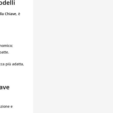
odelli
lla Chiave
, è
onomico;
patte.
cca più adatta,
iave
nzione e