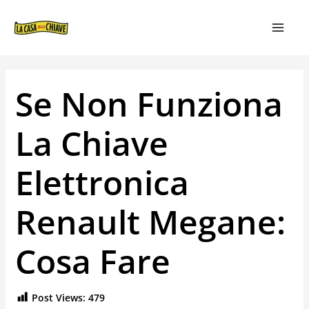
VAI
NAVIGAZIONE
MAIN
AL
ARTICOLI
MEN
CONTENUTO
Se Non Funziona
La Chiave
Elettronica
Renault Megane:
Cosa Fare
Post Views:
479