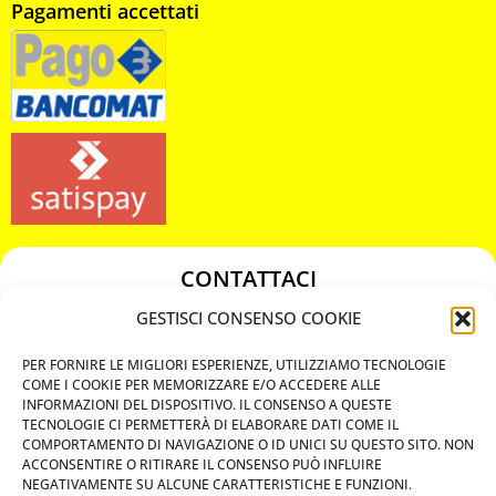
Pagamenti accettati
CONTATTACI
349 3863811
GESTISCI CONSENSO COOKIE
349 3863811
PER FORNIRE LE MIGLIORI ESPERIENZE, UTILIZZIAMO TECNOLOGIE
chiavicodificate@gmail.com
COME I COOKIE PER MEMORIZZARE E/O ACCEDERE ALLE
INFORMAZIONI DEL DISPOSITIVO. IL CONSENSO A QUESTE
TECNOLOGIE CI PERMETTERÀ DI ELABORARE DATI COME IL
Privacy Policy
COMPORTAMENTO DI NAVIGAZIONE O ID UNICI SU QUESTO SITO. NON
ACCONSENTIRE O RITIRARE IL CONSENSO PUÒ INFLUIRE
Cookie Policy
NEGATIVAMENTE SU ALCUNE CARATTERISTICHE E FUNZIONI.