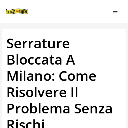
VAI
NAVIGAZIONE
MAIN
AL
ARTICOLI
MEN
CONTENUTO
Serrature
Bloccata A
Milano: Come
Risolvere Il
Problema Senza
Rischi