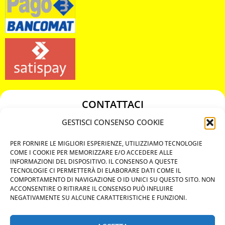
CONTATTACI
349 3863811
GESTISCI CONSENSO COOKIE
349 3863811
PER FORNIRE LE MIGLIORI ESPERIENZE, UTILIZZIAMO TECNOLOGIE
chiavicodificate@gmail.com
COME I COOKIE PER MEMORIZZARE E/O ACCEDERE ALLE
INFORMAZIONI DEL DISPOSITIVO. IL CONSENSO A QUESTE
TECNOLOGIE CI PERMETTERÀ DI ELABORARE DATI COME IL
Privacy Policy
COMPORTAMENTO DI NAVIGAZIONE O ID UNICI SU QUESTO SITO. NON
ACCONSENTIRE O RITIRARE IL CONSENSO PUÒ INFLUIRE
Cookie Policy
NEGATIVAMENTE SU ALCUNE CARATTERISTICHE E FUNZIONI.