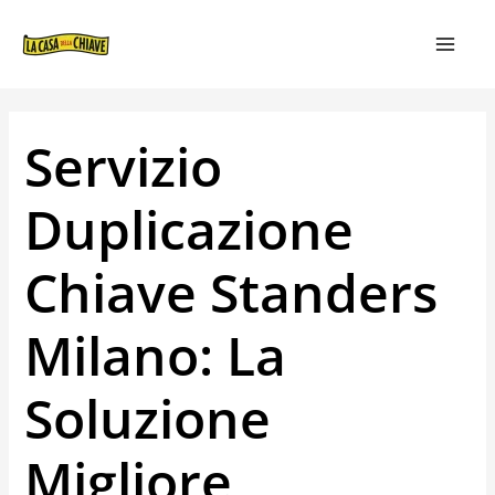
VAI
NAVIGAZIONE
MAIN
AL
ARTICOLI
MEN
CONTENUTO
Servizio
Duplicazione
Chiave Standers
Milano: La
Soluzione
Migliore