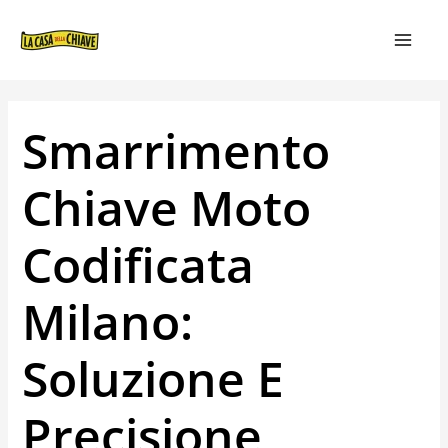
VAI
NAVIGAZIONE
MAIN
AL
ARTICOLI
MEN
CONTENUTO
Smarrimento
Chiave Moto
Codificata
Milano:
Soluzione E
Precisione