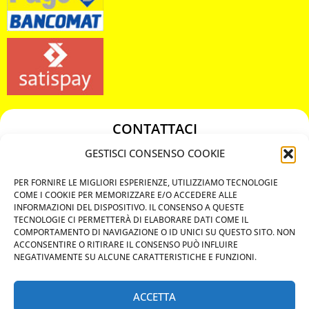
CONTATTACI
349 3863811
GESTISCI CONSENSO COOKIE
349 3863811
PER FORNIRE LE MIGLIORI ESPERIENZE, UTILIZZIAMO TECNOLOGIE
chiavicodificate@gmail.com
COME I COOKIE PER MEMORIZZARE E/O ACCEDERE ALLE
INFORMAZIONI DEL DISPOSITIVO. IL CONSENSO A QUESTE
TECNOLOGIE CI PERMETTERÀ DI ELABORARE DATI COME IL
Privacy Policy
COMPORTAMENTO DI NAVIGAZIONE O ID UNICI SU QUESTO SITO. NON
ACCONSENTIRE O RITIRARE IL CONSENSO PUÒ INFLUIRE
Cookie Policy
NEGATIVAMENTE SU ALCUNE CARATTERISTICHE E FUNZIONI.
ACCETTA
MAPS