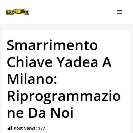
VAI
NAVIGAZIONE
MAIN
AL
ARTICOLI
MEN
CONTENUTO
Smarrimento
Chiave Yadea A
Milano:
Riprogrammazio
Ne Da Noi
Post Views:
177