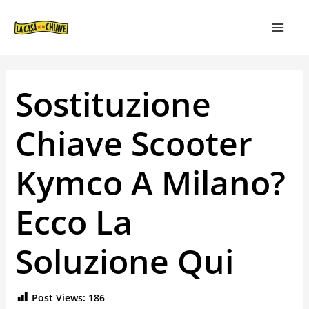
VAI
NAVIGAZIONE
MAIN
AL
ARTICOLI
MEN
CONTENUTO
Sostituzione
Chiave Scooter
Kymco A Milano?
Ecco La
Soluzione Qui
Post Views:
186