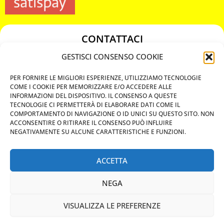
CONTATTACI
349 3863811
GESTISCI CONSENSO COOKIE
349 3863811
PER FORNIRE LE MIGLIORI ESPERIENZE, UTILIZZIAMO TECNOLOGIE
chiavicodificate@gmail.com
COME I COOKIE PER MEMORIZZARE E/O ACCEDERE ALLE
INFORMAZIONI DEL DISPOSITIVO. IL CONSENSO A QUESTE
TECNOLOGIE CI PERMETTERÀ DI ELABORARE DATI COME IL
Privacy Policy
COMPORTAMENTO DI NAVIGAZIONE O ID UNICI SU QUESTO SITO. NON
ACCONSENTIRE O RITIRARE IL CONSENSO PUÒ INFLUIRE
Cookie Policy
NEGATIVAMENTE SU ALCUNE CARATTERISTICHE E FUNZIONI.
ACCETTA
MAPS
NEGA
CHIAMA ORA
VISUALIZZA LE PREFERENZE
WHATSAPP: MANDA LA FOTO