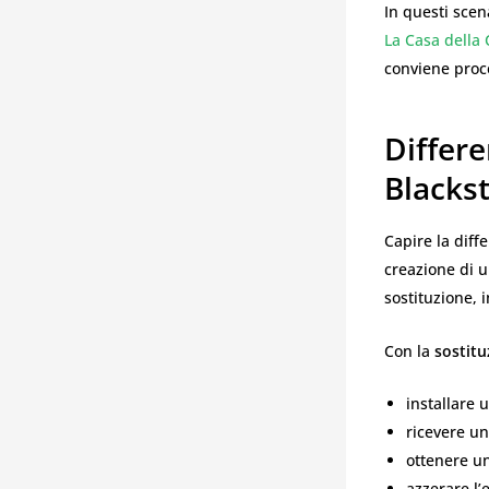
In questi scen
La Casa della 
conviene proc
Differ
Blackst
Capire la diff
creazione di u
sostituzione,
Con la
sostitu
installare 
ricevere un
ottenere un
azzerare l’e