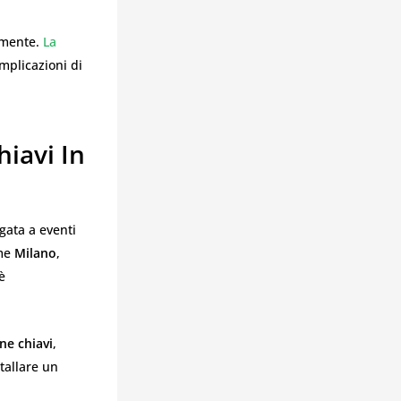
amente.
La
mplicazioni di
iavi In
gata a eventi
ome
Milano
,
è
ne chiavi
,
tallare un