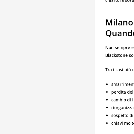
chiaro, la sos
Milano
Quando
Non sempre è n
Blackstone so
Tra i casi più
smarrimento
perdita del
cambio di i
riorganizza
sospetto di
chiavi molt