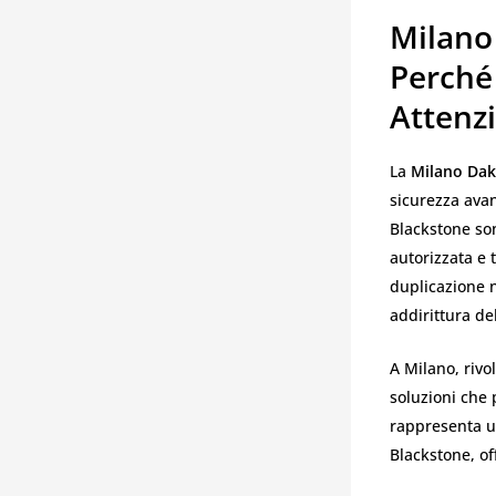
Milano
Perché
Attenz
La
Milano Dak
sicurezza avan
Blackstone son
autorizzata e 
duplicazione n
addirittura del
A Milano, rivo
soluzioni che 
rappresenta un
Blackstone, of