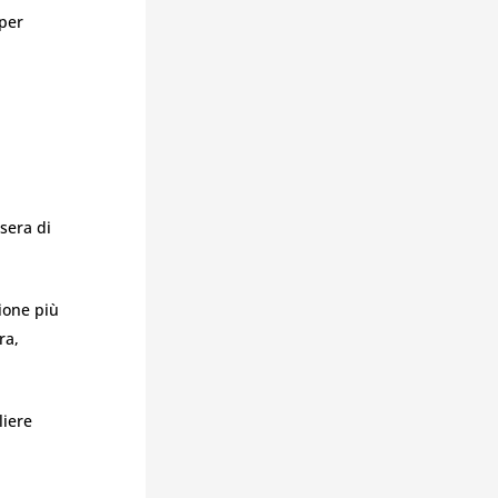
 per
ssera di
ione più
ra,
liere