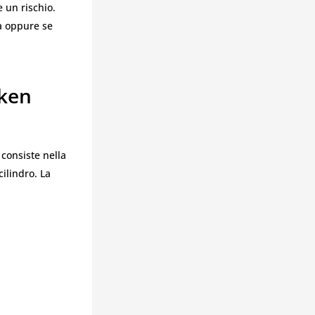
e un rischio.
ta oppure se
aken
 consiste nella
ilindro. La