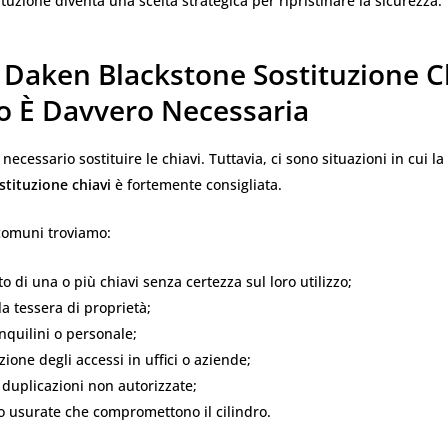
tituzione diventa una scelta strategica per ripristinare la sicurezza.
 Daken Blackstone Sostituzione Ch
 È Davvero Necessaria
ecessario sostituire le chiavi. Tuttavia, ci sono situazioni in cui la
stituzione chiavi
è fortemente consigliata.
 comuni troviamo:
 di una o più chiavi senza certezza sul loro utilizzo;
la tessera di proprietà;
nquilini o personale;
zione degli accessi in uffici o aziende;
 duplicazioni non autorizzate;
o usurate che compromettono il cilindro.