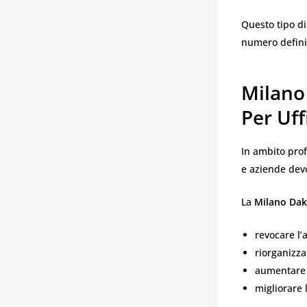
Questo tipo di
numero definit
Milano
Per Uff
In ambito profe
e aziende devo
La
Milano Dak
revocare l’
riorganizzar
aumentare i
migliorare 