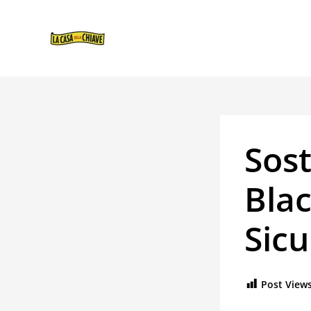
VAI
NAVIGAZIONE
AL
ARTICOLI
CONTENUTO
Sost
Bla
Sicu
Post Views