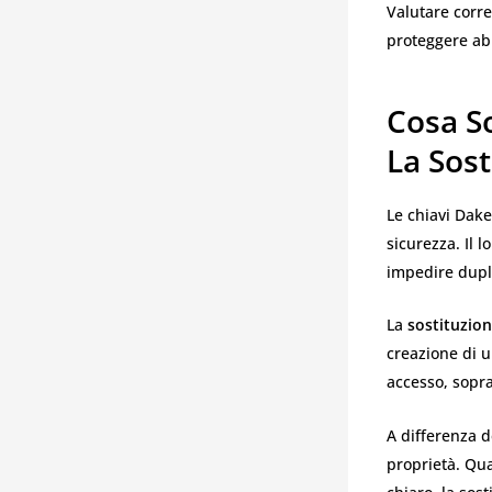
Valutare corr
proteggere abit
Cosa S
La Sost
Le chiavi Dake
sicurezza. Il 
impedire dupli
La
sostituzio
creazione di un
accesso, sopra
A differenza d
proprietà. Qua