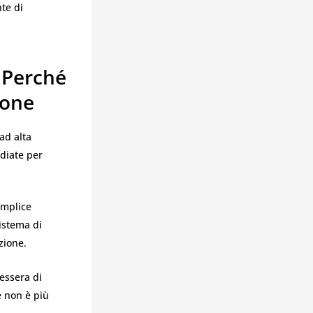
te di
 Perché
ione
ad alta
udiate per
emplice
sistema di
zione.
tessera di
e non è più