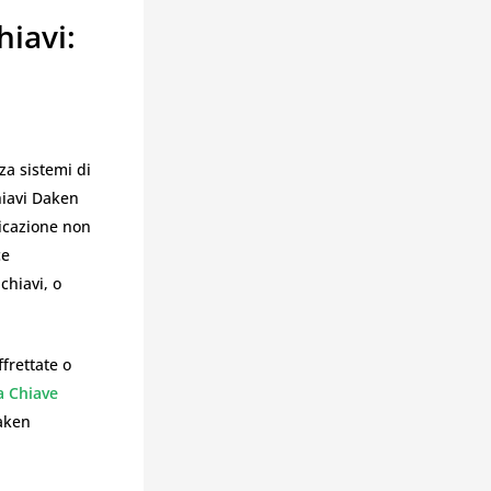
iavi:
za sistemi di
hiavi Daken
licazione non
ce
chiavi, o
frettate o
a Chiave
Daken