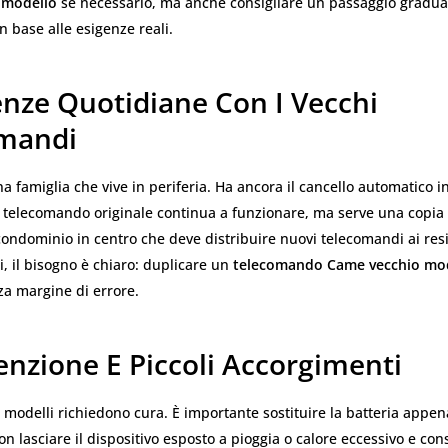
 modello
se necessario, ma anche consigliare un passaggio gradual
n base alle esigenze reali.
enze Quotidiane Con I Vecchi
mandi
 famiglia che vive in periferia. Ha ancora il cancello automatico in
Il telecomando originale continua a funzionare, ma serve una copia pe
ndominio in centro che deve distribuire nuovi telecomandi ai resi
i, il bisogno è chiaro: duplicare un
telecomando Came vecchio mo
za margine di errore.
nzione E Piccoli Accorgimenti
 modelli richiedono cura. È importante sostituire la batteria appena
on lasciare il dispositivo esposto a pioggia o calore eccessivo e con