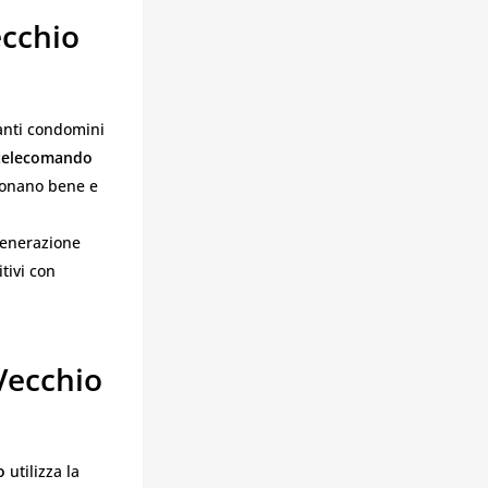
cchio
tanti condomini
telecomando
zionano bene e
generazione
tivi con
Vecchio
o
utilizza la