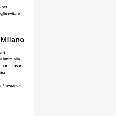
o per
eglio evitare
 Milano
vi e
i limita alla
inuare a usare
zioni
già testato e