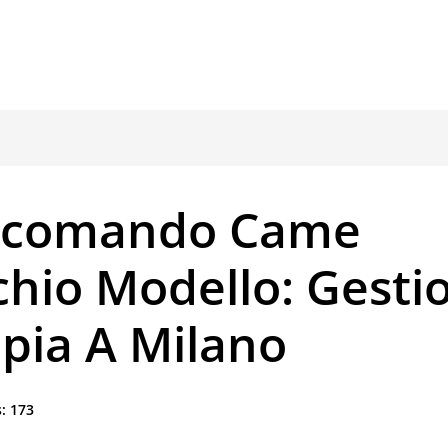
ecomando Came
chio Modello: Gesti
pia A Milano
:
173