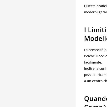
Questa pratici
moderni garan
I Limi
Modell
La comodità ha
Poiché il codi
facilmente.
Inoltre, alcu
pezzi di ricam
a un centro ch
Quando