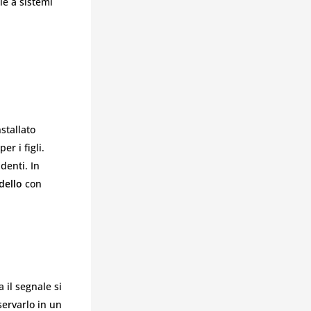
e a sistemi
stallato
r i figli.
denti. In
dello
con
 il segnale si
servarlo in un