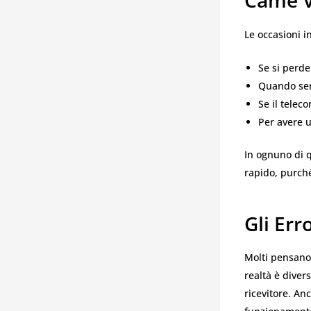
Came V
Le occasioni i
Se si perde
Quando ser
Se il telec
Per avere u
In ognuno di q
rapido, purché 
Gli Err
Molti pensano
realtà è diver
ricevitore. An