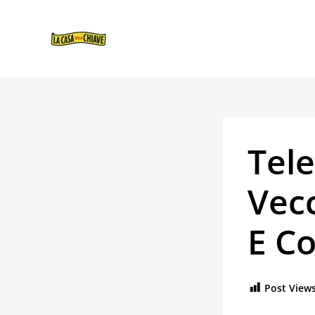
VAI
NAVIGAZIONE
AL
ARTICOLI
CONTENUTO
Tel
Vec
E Co
Post Views