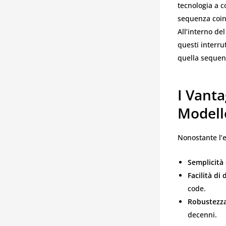
tecnologia a c
sequenza coinc
All’interno del
questi interru
quella sequenz
I Vant
Modell
Nonostante l’e
Semplicità 
Facilità di
code.
Robustezz
decenni.