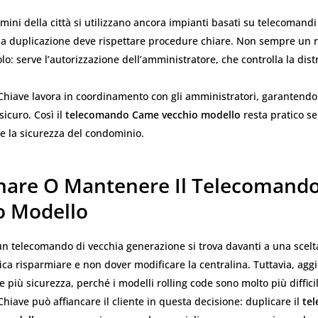
mini della città si utilizzano ancora impianti basati su telecomandi 
i la duplicazione deve rispettare procedure chiare. Non sempre un 
lo: serve l’autorizzazione dell’amministratore, che controlla la dist
Chiave lavora in coordinamento con gli amministratori, garantendo
sicuro. Così il
telecomando Came vecchio modello
resta pratico s
 la sicurezza del condominio.
nare O Mantenere Il Telecomand
o Modello
un telecomando di vecchia generazione si trova davanti a una scelt
fica risparmiare e non dover modificare la centralina. Tuttavia, agg
re più sicurezza, perché i modelli rolling code sono molto più diffici
Chiave può affiancare il cliente in questa decisione: duplicare il
te