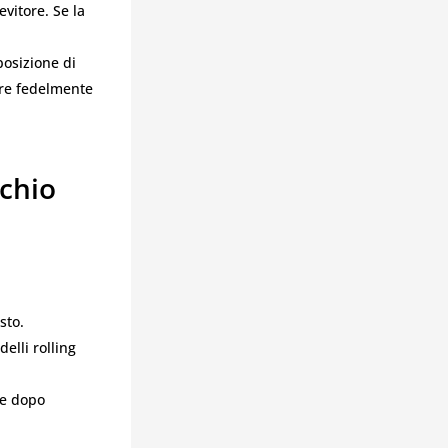
evitore. Se la
 posizione di
urre fedelmente
chio
sto.
elli rolling
re dopo