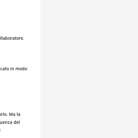
llaboratore.
icato in modo
rlo. Ma la
quenza del
l