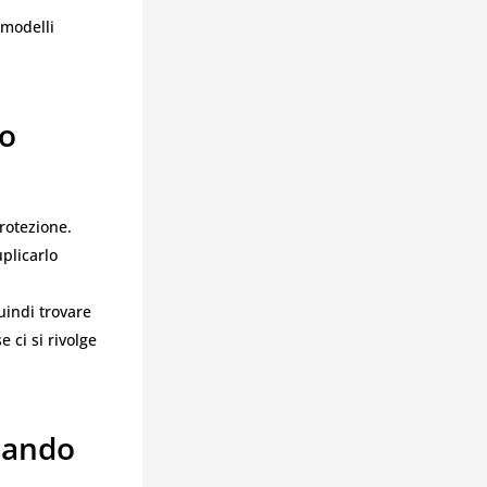
 modelli
io
rotezione.
plicarlo
uindi trovare
 ci si rivolge
mando