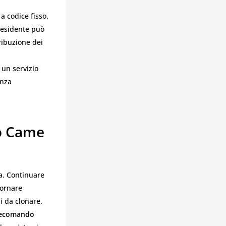
a codice fisso.
residente può
ribuzione dei
 un servizio
enza
o Came
a. Continuare
iornare
li da clonare.
lecomando