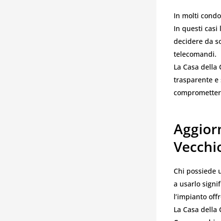
In molti condo
In questi cas
decidere da so
telecomandi.
La Casa della 
trasparente e 
compromettere
Aggior
Vecchi
Chi possiede 
a usarlo signi
l’impianto off
La Casa della 