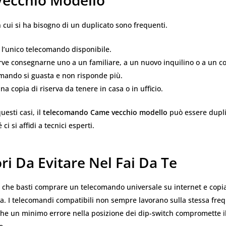
ecchio Modello
n cui si ha bisogno di un duplicato sono frequenti.
 l’unico telecomando disponibile.
ve consegnarne uno a un familiare, a un nuovo inquilino o a un co
omando si guasta e non risponde più.
na copia di riserva da tenere in casa o in ufficio.
uesti casi, il
telecomando Came vecchio modello
può essere dupl
ci si affidi a tecnici esperti.
ori Da Evitare Nel Fai Da Te
 che basti comprare un telecomando universale su internet e copia
sa. I telecomandi compatibili non sempre lavorano sulla stessa fre
che un minimo errore nella posizione dei dip-switch compromette i