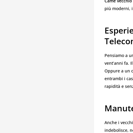
Came vecchio
più moderni, i
Esperi
Teleco
Pensiamo a una
vent’anni fa. 
Oppure a un co
entrambi i cas
rapidità e sen
Manute
Anche i vecchi
indebolisce, n