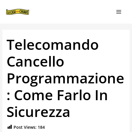
VAI
NAVIGAZIONE
MAIN
AL
ARTICOLI
MEN
CONTENUTO
Telecomando
Cancello
Programmazione
: Come Farlo In
Sicurezza
Post Views:
184