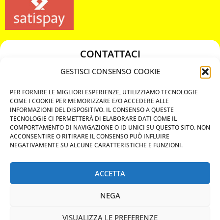
CONTATTACI
349 3863811
GESTISCI CONSENSO COOKIE
349 3863811
PER FORNIRE LE MIGLIORI ESPERIENZE, UTILIZZIAMO TECNOLOGIE
chiavicodificate@gmail.com
COME I COOKIE PER MEMORIZZARE E/O ACCEDERE ALLE
INFORMAZIONI DEL DISPOSITIVO. IL CONSENSO A QUESTE
TECNOLOGIE CI PERMETTERÀ DI ELABORARE DATI COME IL
Privacy Policy
COMPORTAMENTO DI NAVIGAZIONE O ID UNICI SU QUESTO SITO. NON
ACCONSENTIRE O RITIRARE IL CONSENSO PUÒ INFLUIRE
Cookie Policy
NEGATIVAMENTE SU ALCUNE CARATTERISTICHE E FUNZIONI.
ACCETTA
MAPS
NEGA
CHIAMA ORA
VISUALIZZA LE PREFERENZE