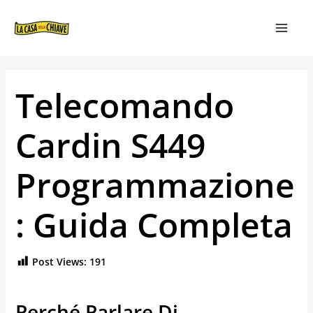
VAI
NAVIGAZIONE
MAIN
AL
ARTICOLI
MEN
CONTENUTO
Telecomando
Cardin S449
Programmazione
: Guida Completa
Post Views:
191
Perché Parlare Di