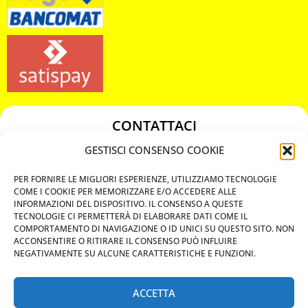
CONTATTACI
349 3863811
GESTISCI CONSENSO COOKIE
349 3863811
PER FORNIRE LE MIGLIORI ESPERIENZE, UTILIZZIAMO TECNOLOGIE
chiavicodificate@gmail.com
COME I COOKIE PER MEMORIZZARE E/O ACCEDERE ALLE
INFORMAZIONI DEL DISPOSITIVO. IL CONSENSO A QUESTE
TECNOLOGIE CI PERMETTERÀ DI ELABORARE DATI COME IL
Privacy Policy
COMPORTAMENTO DI NAVIGAZIONE O ID UNICI SU QUESTO SITO. NON
ACCONSENTIRE O RITIRARE IL CONSENSO PUÒ INFLUIRE
Cookie Policy
NEGATIVAMENTE SU ALCUNE CARATTERISTICHE E FUNZIONI.
ACCETTA
MAPS