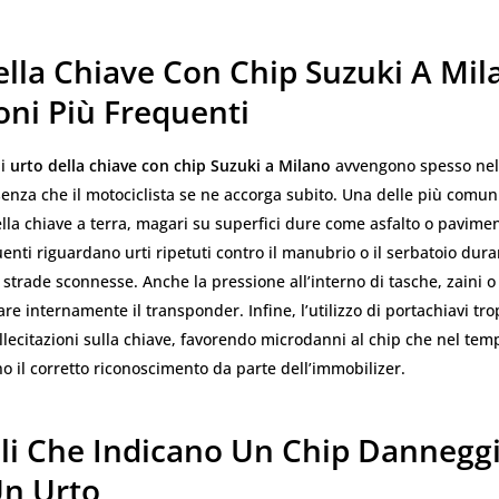
lla Chiave Con Chip Suzuki A Mil
oni Più Frequenti
di
urto della chiave con chip Suzuki a Milano
avvengono spesso nel
senza che il motociclista se ne accorga subito. Una delle più comun
lla chiave a terra, magari su superfici dure come asfalto o pavime
quenti riguardano urti ripetuti contro il manubrio o il serbatoio dura
 strade sconnesse. Anche la pressione all’interno di tasche, zaini o
e internamente il transponder. Infine, l’utilizzo di portachiavi tr
lecitazioni sulla chiave, favorendo microdanni al chip che nel tem
 il corretto riconoscimento da parte dell’immobilizer.
ali Che Indicano Un Chip Dannegg
n Urto