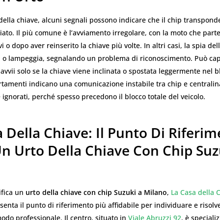
ella chiave, alcuni segnali possono indicare che il chip transpond
ato. Il più comune è l’avviamento irregolare, con la moto che part
vi o dopo aver reinserito la chiave più volte. In altri casi, la spia de
 o lampeggia, segnalando un problema di riconoscimento. Può cap
 avvii solo se la chiave viene inclinata o spostata leggermente nel b
tamenti indicano una comunicazione instabile tra chip e centralin
ignorati, perché spesso precedono il blocco totale del veicolo.
 Della Chiave: Il Punto Di Riferi
n Urto Della Chiave Con Chip Suz
ifica un
urto della chiave con chip Suzuki a Milano
,
La Casa della 
enta il punto di riferimento più affidabile per individuare e risolve
do professionale. Il centro, situato in
Viale Abruzzi 92
, è speciali