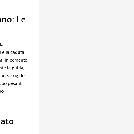
ano: Le
la
i è la caduta
nti in cemento.
nte la guida,
 borse rigide
oppo pesanti
po
iato