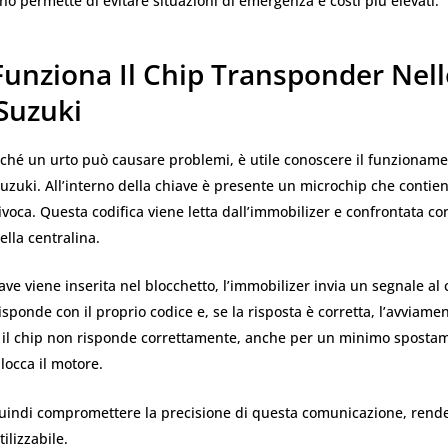
ano permette di evitare situazioni di emergenza e costi più elevati.
unziona Il Chip Transponder Nell
Suzuki
ché un urto può causare problemi, è utile conoscere il funzioname
zuki. All’interno della chiave è presente un microchip che contien
ivoca. Questa codifica viene letta dall’immobilizer e confrontata con
lla centralina.
ve viene inserita nel blocchetto, l’immobilizer invia un segnale al c
sponde con il proprio codice e, se la risposta è corretta, l’avviame
e il chip non risponde correttamente, anche per un minimo spostam
blocca il motore.
uindi compromettere la precisione di questa comunicazione, rend
tilizzabile.