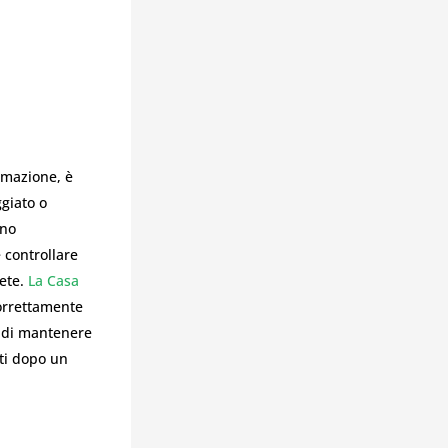
mmazione, è
giato o
rno
 controllare
ete.
La Casa
correttamente
 di mantenere
ati dopo un