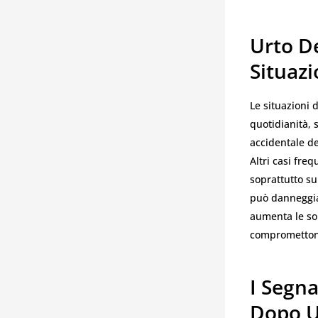
Urto De
Situazi
Le situazioni 
quotidianità, 
accidentale de
Altri casi fre
soprattutto su
può danneggiar
aumenta le sol
compromettono
I Segn
Dopo U