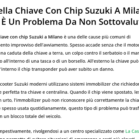
ella Chiave Con Chip Suzuki A Mil
 È Un Problema Da Non Sottovalu
hiave con chip Suzuki a Milano
è una delle cause più comuni di
nto improvviso dell’avviamento. Spesso accade senza che il motoci
na caduta della chiave a terra, un colpo contro il serbatoio o il ma
 all’interno di una tasca o di un borsello. All’esterno la chiave p
l’interno il chip transponder può aver subito un danno.
scooter Suzuki moderni utilizzano sistemi immobilizer che richied
perfetta tra chiave e centralina. Quando il chip viene spostato, le
n urto, l’immobilizer può non riconoscere più correttamente la chia
è spesso usata quotidianamente, questo tipo di problema può tras
 un blocco totale del veicolo.
empestivamente, rivolgendosi a un centro specializzato come
La Cas