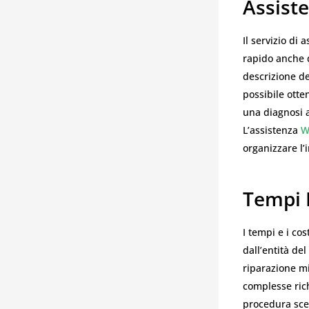
Assist
Il servizio di 
rapido anche 
descrizione de
possibile ott
una diagnosi a
L’assistenza
W
organizzare l’
Tempi 
I tempi e i co
dall’entità de
riparazione mi
complesse rich
procedura sce