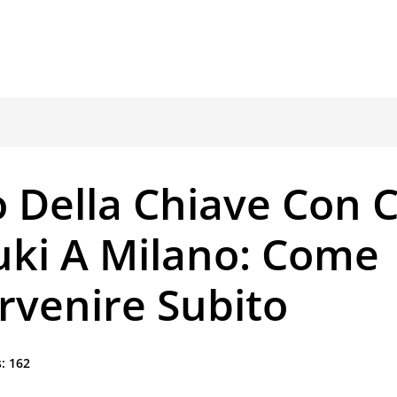
 Della Chiave Con 
uki A Milano: Come
rvenire Subito
:
162