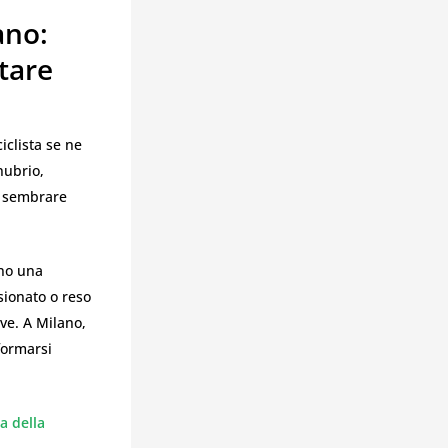
ano:
tare
clista se ne
nubrio,
uò sembrare
ono una
sionato o reso
ve. A Milano,
formarsi
a della