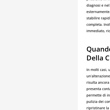
diagnosi e nel
esternamente. 
stabilire rapi
completa. Inolt
immediato, rid
Quando
Della 
In molti casi,
un’alterazion
risulta ancora
presenta conta
permette di in
pulizia dei co
ripristinare l