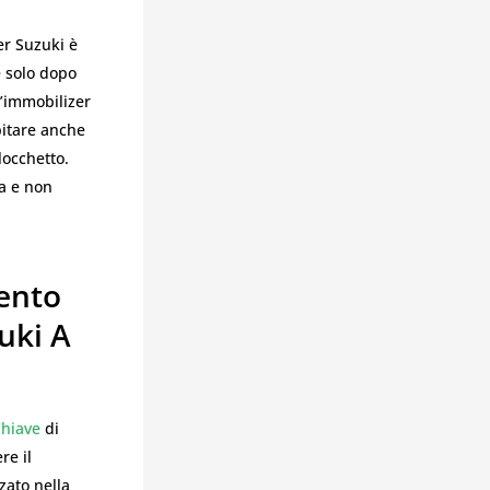
er Suzuki è
e solo dopo
ll’immobilizer
itare anche
locchetto.
a e non
mento
uki A
Chiave
di
re il
zzato nella