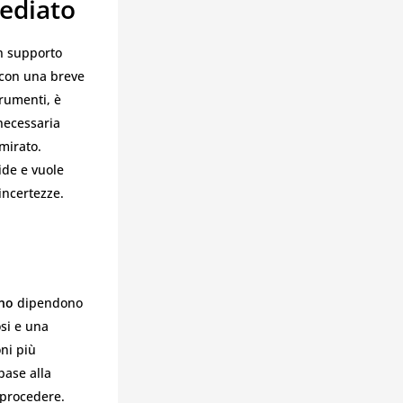
ediato
n supporto
 con una breve
trumenti, è
necessaria
mirato.
ide e vuole
incertezze.
ano
dipendono
osi e una
ni più
base alla
 procedere.