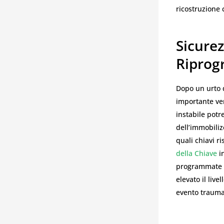
ricostruzione 
Sicure
Ripro
Dopo un urto d
importante ver
instabile potr
dell’immobiliz
quali chiavi ri
della Chiave
in
programmate v
elevato il live
evento trauma