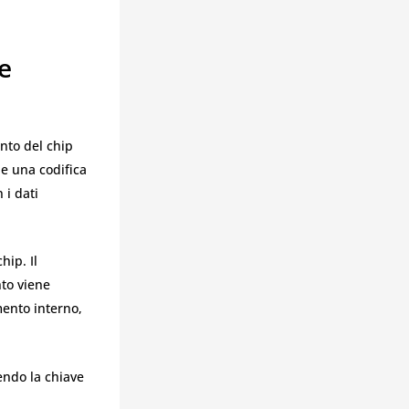
e
nto del chip
e una codifica
 i dati
hip. Il
nto viene
ento interno,
endo la chiave