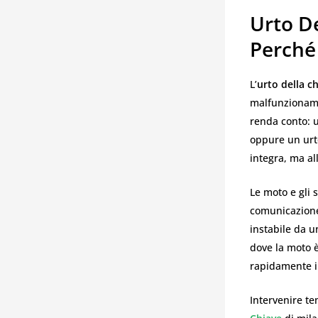
Urto D
Perché
L’
urto della c
malfunzioname
renda conto: u
oppure un urto
integra, ma al
Le moto e gli 
comunicazione 
instabile da u
dove la moto 
rapidamente in
Intervenire t