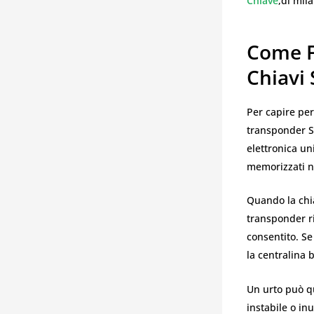
Chiave
,di mil
Come F
Chiavi 
Per capire per
transponder Su
elettronica un
memorizzati ne
Quando la chia
transponder ri
consentito. S
la centralina 
Un urto può q
instabile o inu