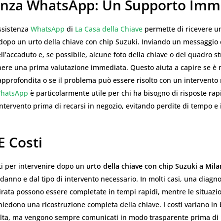
enza WhatsApp: Un Supporto Imm
assistenza
WhatsApp
di
La Casa della Chiave
permette di ricevere u
dopo un urto della chiave con chip Suzuki. Inviando un messaggio
ll’accaduto e, se possibile, alcune foto della chiave o del quadro s
enere una prima valutazione immediata. Questo aiuta a capire se è 
pprofondita o se il problema può essere risolto con un intervento 
hatsApp
è particolarmente utile per chi ha bisogno di risposte rap
intervento prima di recarsi in negozio, evitando perdite di tempo e 
E Costi
sti per intervenire dopo un
urto della chiave con chip Suzuki a Mil
l danno e dal tipo di intervento necessario. In molti casi, una diagn
rata possono essere completate in tempi rapidi, mentre le situazio
iedono una ricostruzione completa della chiave. I costi variano in 
lta, ma vengono sempre comunicati in modo trasparente prima di