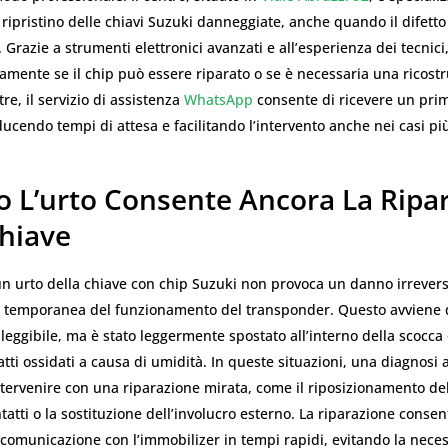
 ripristino delle chiavi Suzuki danneggiate, anche quando il difetto 
Grazie a strumenti elettronici avanzati e all’esperienza dei tecnici,
damente se il chip può essere riparato o se è necessaria una ricost
re, il servizio di assistenza
WhatsApp
consente di ricevere un pri
ucendo tempi di attesa e facilitando l’intervento anche nei casi pi
 L’urto Consente Ancora La Ripa
Chiave
 un urto della chiave con chip Suzuki non provoca un danno irrevers
e temporanea del funzionamento del transponder. Questo avviene 
 leggibile, ma è stato leggermente spostato all’interno della scocc
tti ossidati a causa di umidità. In queste situazioni, una diagnosi 
tervenire con una riparazione mirata, come il riposizionamento del
ntatti o la sostituzione dell’involucro esterno. La riparazione consen
a comunicazione con l’immobilizer in tempi rapidi, evitando la neces