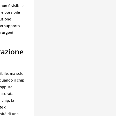
non è visibile
 è possibile
ruzione
mo supporto
ù urgenti.
razione
ibile, ma solo
quando il chip
a oppure
accurata
 chip, la
te di
sità di una