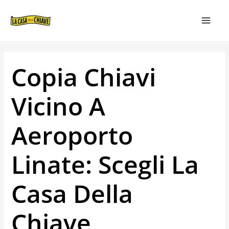
VAI
NAVIGAZIONE
MAIN
AL
ARTICOLI
MEN
CONTENUTO
Copia Chiavi
Vicino A
Aeroporto
Linate: Scegli La
Casa Della
Chiave