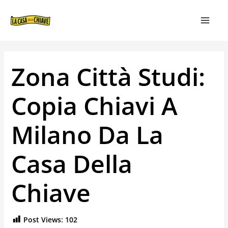
VAI
NAVIGAZIONE
MAIN
AL
ARTICOLI
MEN
CONTENUTO
Zona Città Studi:
Copia Chiavi A
Milano Da La
Casa Della
Chiave
Post Views:
102