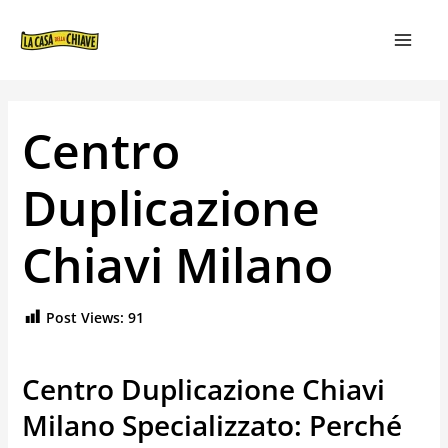
VAI
NAVIGAZIONE
MAIN
AL
ARTICOLI
MEN
CONTENUTO
Centro
Duplicazione
Chiavi Milano
Post Views:
91
Centro Duplicazione Chiavi
Milano Specializzato: Perché