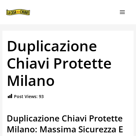
VAI
NAVIGAZIONE
MAIN
AL
ARTICOLI
MEN
CONTENUTO
Duplicazione
Chiavi Protette
Milano
Post Views:
93
Duplicazione Chiavi Protette
Milano: Massima Sicurezza E