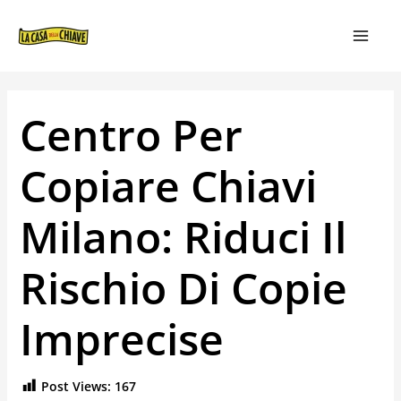
VAI
NAVIGAZIONE
MAIN
AL
ARTICOLI
MEN
CONTENUTO
Centro Per
Copiare Chiavi
Milano: Riduci Il
Rischio Di Copie
Imprecise
Post Views:
167