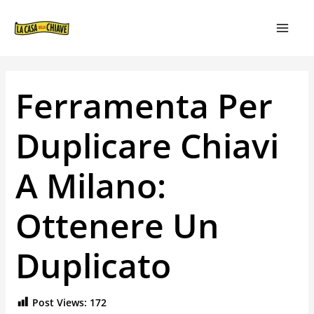
VAI
NAVIGAZIONE
MAIN
AL
ARTICOLI
MEN
CONTENUTO
Ferramenta Per
Duplicare Chiavi
A Milano:
Ottenere Un
Duplicato
Post Views:
172