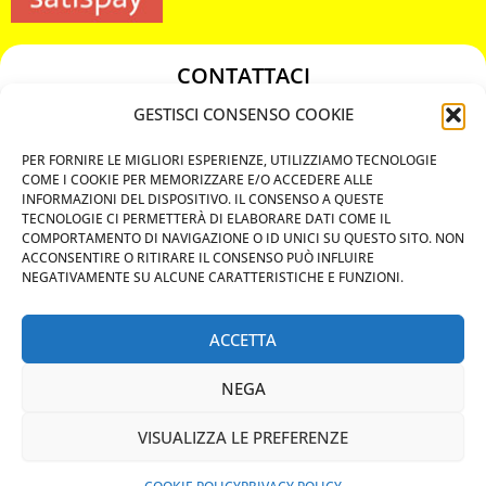
CONTATTACI
349 3863811
GESTISCI CONSENSO COOKIE
349 3863811
PER FORNIRE LE MIGLIORI ESPERIENZE, UTILIZZIAMO TECNOLOGIE
chiavicodificate@gmail.com
COME I COOKIE PER MEMORIZZARE E/O ACCEDERE ALLE
INFORMAZIONI DEL DISPOSITIVO. IL CONSENSO A QUESTE
TECNOLOGIE CI PERMETTERÀ DI ELABORARE DATI COME IL
Privacy Policy
COMPORTAMENTO DI NAVIGAZIONE O ID UNICI SU QUESTO SITO. NON
ACCONSENTIRE O RITIRARE IL CONSENSO PUÒ INFLUIRE
Cookie Policy
NEGATIVAMENTE SU ALCUNE CARATTERISTICHE E FUNZIONI.
ACCETTA
MAPS
NEGA
CHIAMA ORA
VISUALIZZA LE PREFERENZE
WHATSAPP: MANDA LA FOTO