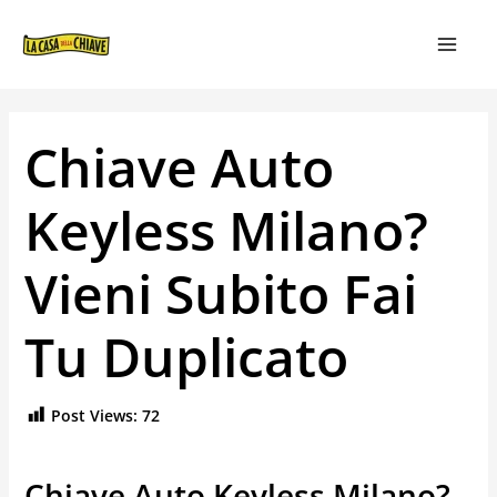
VAI
NAVIGAZIONE
MAIN
AL
ARTICOLI
MEN
CONTENUTO
Chiave Auto
Keyless Milano?
Vieni Subito Fai
Tu Duplicato
Post Views:
72
Chiave Auto Keyless Milano?