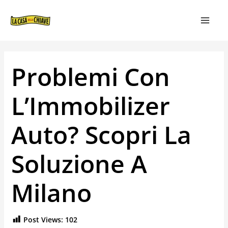
VAI
NAVIGAZIONE
MAIN
AL
ARTICOLI
MEN
CONTENUTO
Problemi Con
L’Immobilizer
Auto? Scopri La
Soluzione A
Milano
Post Views:
102