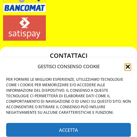
CONTATTACI
349 3863811
GESTISCI CONSENSO COOKIE
349 3863811
PER FORNIRE LE MIGLIORI ESPERIENZE, UTILIZZIAMO TECNOLOGIE
chiavicodificate@gmail.com
COME I COOKIE PER MEMORIZZARE E/O ACCEDERE ALLE
INFORMAZIONI DEL DISPOSITIVO. IL CONSENSO A QUESTE
TECNOLOGIE CI PERMETTERÀ DI ELABORARE DATI COME IL
Privacy Policy
COMPORTAMENTO DI NAVIGAZIONE O ID UNICI SU QUESTO SITO. NON
ACCONSENTIRE O RITIRARE IL CONSENSO PUÒ INFLUIRE
Cookie Policy
NEGATIVAMENTE SU ALCUNE CARATTERISTICHE E FUNZIONI.
ACCETTA
MAPS