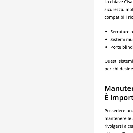
La chiave Cis
sicurezza, mol
compatibili ri
Serrature a
Sistemi mu
Porte blind
Questi sistemi
per chi deside
Manutenz
È Impor
Possedere una 
mantenere le 
rivolgersi a c