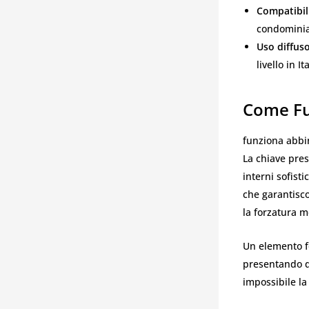
Compatibil
condominial
Uso diffuso
livello in I
Come Fu
funziona abbi
La chiave pres
interni sofisti
che garantisco
la forzatura m
Un elemento f
presentando q
impossibile la