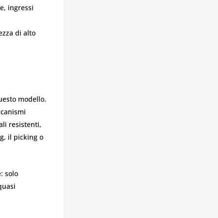
e, ingressi
ezza di alto
uesto modello.
eccanismi
li resistenti,
, il picking o
: solo
quasi