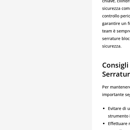
chiave, cilind
sicurezza comp
controllo peri
garantire un f
team è sempre
serrature bloc
sicurezza.
Consigli
Serratu
Per mantenere 
importante se
Evitare di 
strumento 
Effettuare r