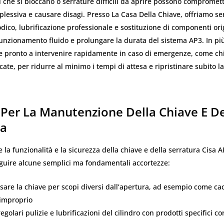
ri che si bloccano o serrature difficili da aprire possono compromett
lessiva e causare disagi. Presso La Casa Della Chiave, offriamo ser
odico, lubrificazione professionale e sostituzione di componenti ori
unzionamento fluido e prolungare la durata del sistema AP3. In più,
 pronto a intervenire rapidamente in caso di emergenze, come chia
cate, per ridurre al minimo i tempi di attesa e ripristinare subito l
 Per La Manutenzione Della Chiave E De
ra
la funzionalità e la sicurezza della chiave e della serratura Cisa A
guire alcune semplici ma fondamentali accortezze:
usare la chiave per scopi diversi dall’apertura, ad esempio come cac
improprio
egolari pulizie e lubrificazioni del cilindro con prodotti specifici co