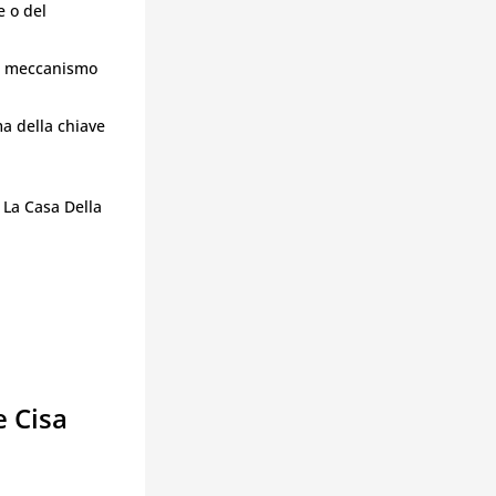
e o del
il meccanismo
a della chiave
. La Casa Della
e Cisa