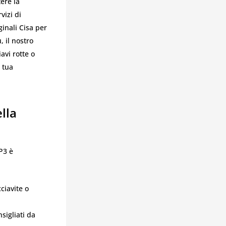
ere la
vizi di
ginali Cisa per
 il nostro
vi rotte o
a tua
lla
P3 è
ciavite o
nsigliati da