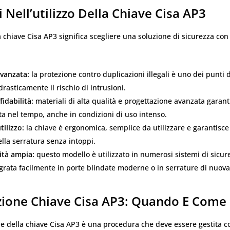
 Nell’utilizzo Della Chiave Cisa AP3
a chiave Cisa AP3 significa scegliere una soluzione di sicurezza co
avanzata:
la protezione contro duplicazioni illegali è uno dei punti d
rasticamente il rischio di intrusioni.
fidabilità:
materiali di alta qualità e progettazione avanzata garan
a nel tempo, anche in condizioni di uso intenso.
utilizzo:
la chiave è ergonomica, semplice da utilizzare e garantisce
lla serratura senza intoppi.
ità ampia:
questo modello è utilizzato in numerosi sistemi di sicur
grata facilmente in porte blindate moderne o in serrature di nuov
zione Chiave Cisa AP3: Quando E Come 
ne della chiave Cisa AP3 è una procedura che deve essere gestita c