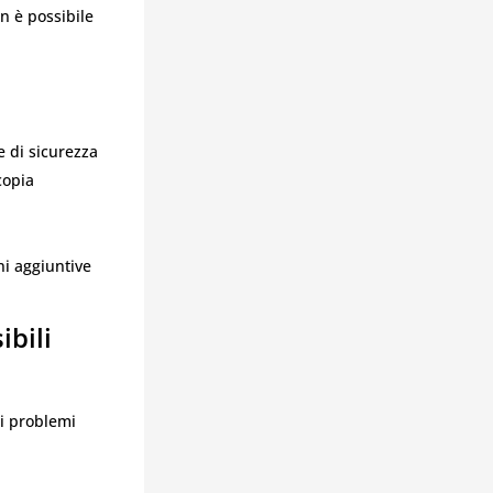
n è possibile
e di sicurezza
copia
ni aggiuntive
bili
ti problemi