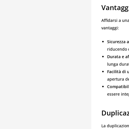
Vantaggi
Affidarsi a un
vantaggi:
Sicurezza 
riducendo d
Durata e af
lunga durat
Facilità di 
apertura de
Compatibil
essere inte
Duplica
La duplicazio