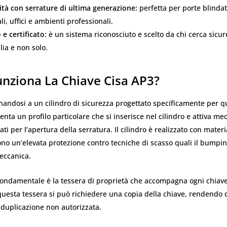
ità con serrature di ultima generazione:
perfetta per porte blindat
i, uffici e ambienti professionali.
 e certificato:
è un sistema riconosciuto e scelto da chi cerca sicur
talia e non solo.
nziona La Chiave Cisa AP3?
nandosi a un cilindro di sicurezza progettato specificamente per q
enta un profilo particolare che si inserisce nel cilindro e attiva m
cati per l’apertura della serratura. Il cilindro è realizzato con materia
no un’elevata protezione contro tecniche di scasso quali il bumping
eccanica.
ondamentale è la tessera di proprietà che accompagna ogni chiave
uesta tessera si può richiedere una copia della chiave, rendendo 
 duplicazione non autorizzata.