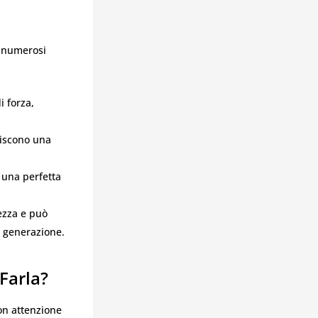
n numerosi
i forza,
tiscono una
 una perfetta
ezza e può
a generazione.
Farla?
on attenzione