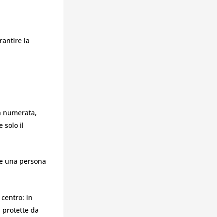
rantire la
a numerata,
 solo il
e una persona
centro: in
n protette da