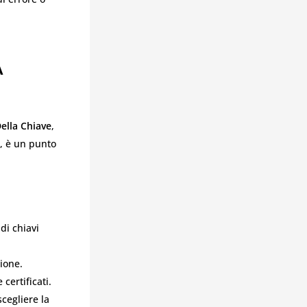
A
ella Chiave
,
a, è un punto
di chiavi
zione.
 certificati.
scegliere la