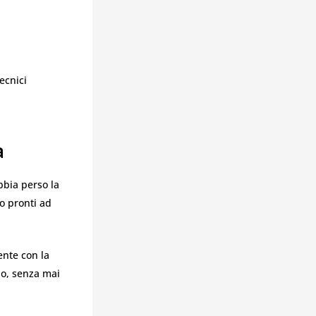
tecnici
a
bbia perso la
o pronti ad
nte con la
mpo, senza mai