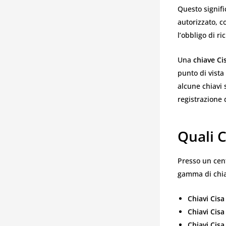
Questo signif
autorizzato, c
l’obbligo di r
Una
chiave Ci
punto di vista
alcune chiavi 
registrazione 
Quali C
Presso un cent
gamma di chiav
Chiavi Cis
Chiavi Cis
Chiavi Cisa