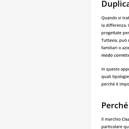
Duplica
Quando si trat
la differenza.
progettate per
Tuttavia, può 
familiari o az
modo corrett
In questo app
quali tipologi
perché è impo
Perché 
Il marchio
Cis
particolare que