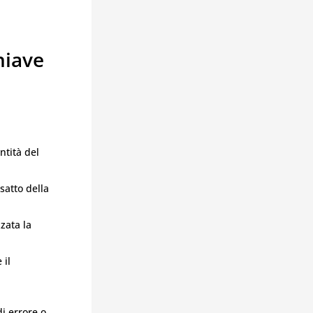
hiave
entità del
esatto della
zzata la
 il
i errore o