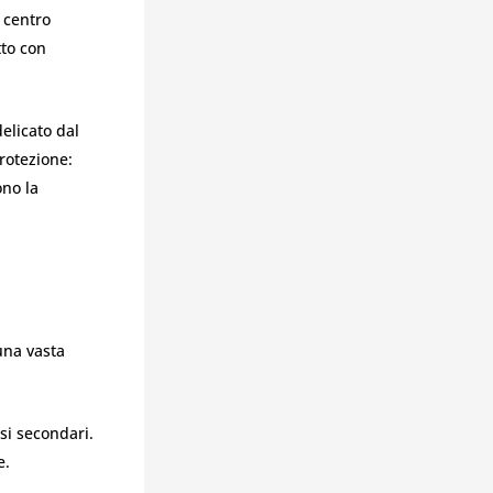
 centro
tto con
elicato dal
protezione:
ono la
una vasta
ssi secondari.
e.