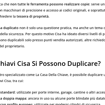
ica che
non tutte le ferramenta possono realizzare copie
: serve un
on macchinari di precisione e accesso ai codici originali, e soprattu
ichiedere la
tessera di proprietà
.
sa duplicato
non è solo una questione pratica, ma anche un tema d
 della sicurezza. Per questo motivo Cisa ha ideato diversi livelli di 
sono duplicabili solo presso punti vendita autorizzati, altre richied
del proprietario.
hiavi Cisa Si Possono Duplicare?
ro specializzato come La Casa Della Chiave, è possibile duplicare 
i Cisa, tra cui:
a standard
: utilizzate per porte interne, garage, cantine o altri acce
a a doppia mappa
: ancora in uso su alcune porte blindate più datat
 con profilo europeo
: utilizzate nei moderni cilindri di sicurezza.