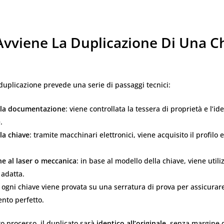
vviene La Duplicazione Di Una C
 duplicazione prevede una serie di passaggi tecnici:
ella documentazione
: viene controllata la tessera di proprietà e l’id
.
la chiave
: tramite macchinari elettronici, viene acquisito il profilo 
ne al laser o meccanica
: in base al modello della chiave, viene utili
 adatta.
: ogni chiave viene provata su una serratura di prova per assicurare
nto perfetto.
o processo, il duplicato sarà
identico all’originale
, senza margine d