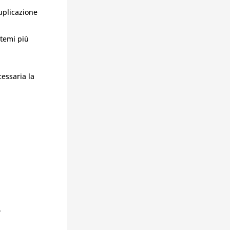
duplicazione
stemi più
cessaria la
.