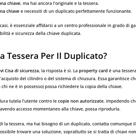
una chiave
, ma hai ancora l’originale e la tessera.
una chiave
e necessiti di un duplicato perfettamente funzionante.
 casi, è essenziale affidarsi a un centro professionale in grado di ga
ilità e sicurezza della chiave duplicata.
a Tessera Per Il Duplicato?
vi Cisa di sicurezza
, la risposta è sì. La
property card
è una tesser
l’acquisto del cilindro o del sistema di chiusura. Essa garantisce che
o chi ne è in possesso) possa richiedere la copia della chiave.
ra tutela l’utente contro le
copie non autorizzate
, impedendo ch
r avendo accesso momentaneo alla chiave, possa riprodurla.
i la tessera, ma hai bisogno di un duplicato, contatta comunque il 
possibile trovare una soluzione, soprattutto se si tratta di chiavi no