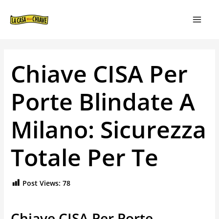
VAI
NAVIGAZIONE
MAIN
AL
ARTICOLI
MEN
CONTENUTO
Chiave CISA Per
Porte Blindate A
Milano: Sicurezza
Totale Per Te
Post Views:
78
Chiave CISA Per Porte