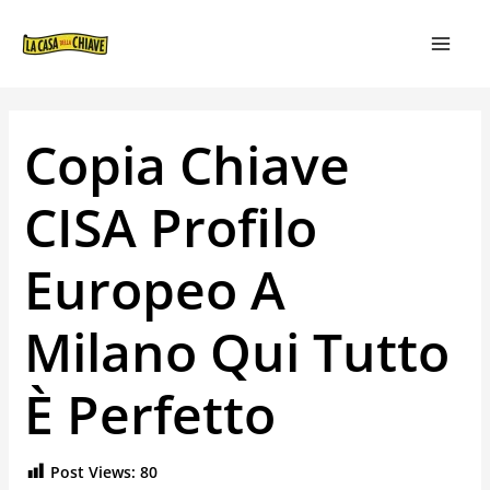
VAI
NAVIGAZIONE
MAIN
AL
ARTICOLI
MEN
CONTENUTO
Copia Chiave
CISA Profilo
Europeo A
Milano Qui Tutto
È Perfetto
Post Views:
80