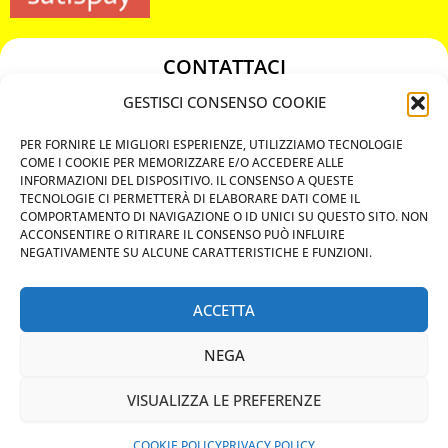
CONTATTACI
349 3863811
GESTISCI CONSENSO COOKIE
349 3863811
PER FORNIRE LE MIGLIORI ESPERIENZE, UTILIZZIAMO TECNOLOGIE
chiavicodificate@gmail.com
COME I COOKIE PER MEMORIZZARE E/O ACCEDERE ALLE
INFORMAZIONI DEL DISPOSITIVO. IL CONSENSO A QUESTE
TECNOLOGIE CI PERMETTERÀ DI ELABORARE DATI COME IL
Privacy Policy
COMPORTAMENTO DI NAVIGAZIONE O ID UNICI SU QUESTO SITO. NON
ACCONSENTIRE O RITIRARE IL CONSENSO PUÒ INFLUIRE
Cookie Policy
NEGATIVAMENTE SU ALCUNE CARATTERISTICHE E FUNZIONI.
ACCETTA
MAPS
NEGA
CHIAMA ORA
VISUALIZZA LE PREFERENZE
WHATSAPP: MANDA LA FOTO
PREVENTIVO IMMEDIATO
COOKIE POLICY
PRIVACY POLICY