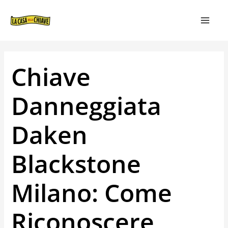
VAI
NAVIGAZIONE
MAIN
AL
ARTICOLI
MEN
CONTENUTO
Chiave
Danneggiata
Daken
Blackstone
Milano: Come
Riconoscere