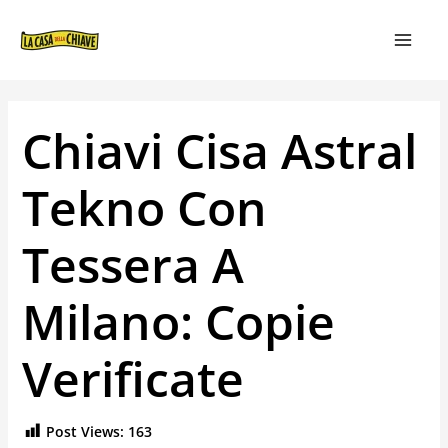
VAI
NAVIGAZIONE
MAIN
AL
ARTICOLI
MEN
CONTENUTO
Chiavi Cisa Astral
Tekno Con
Tessera A
Milano: Copie
Verificate
Post Views:
163