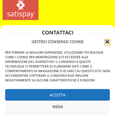
CONTATTACI
349 3863811
GESTISCI CONSENSO COOKIE
349 3863811
PER FORNIRE LE MIGLIORI ESPERIENZE, UTILIZZIAMO TECNOLOGIE
chiavicodificate@gmail.com
COME I COOKIE PER MEMORIZZARE E/O ACCEDERE ALLE
INFORMAZIONI DEL DISPOSITIVO. IL CONSENSO A QUESTE
TECNOLOGIE CI PERMETTERÀ DI ELABORARE DATI COME IL
Privacy Policy
COMPORTAMENTO DI NAVIGAZIONE O ID UNICI SU QUESTO SITO. NON
ACCONSENTIRE O RITIRARE IL CONSENSO PUÒ INFLUIRE
Cookie Policy
NEGATIVAMENTE SU ALCUNE CARATTERISTICHE E FUNZIONI.
ACCETTA
MAPS
NEGA
CHIAMA ORA