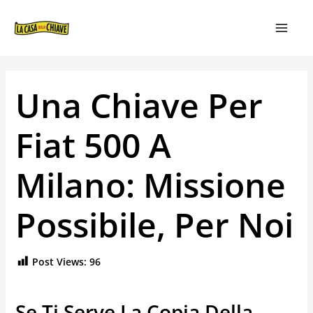
VAI
NAVIGAZIONE
MAIN
AL
ARTICOLI
MEN
CONTENUTO
Una Chiave Per
Fiat 500 A
Milano: Missione
Possibile, Per Noi
Post Views:
96
Se Ti Serve La Copia Della