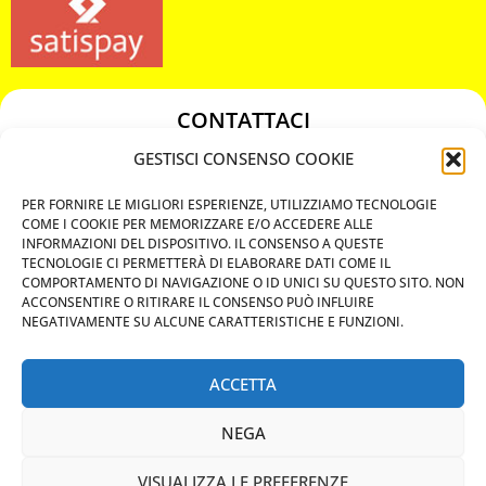
CONTATTACI
349 3863811
GESTISCI CONSENSO COOKIE
349 3863811
PER FORNIRE LE MIGLIORI ESPERIENZE, UTILIZZIAMO TECNOLOGIE
chiavicodificate@gmail.com
COME I COOKIE PER MEMORIZZARE E/O ACCEDERE ALLE
INFORMAZIONI DEL DISPOSITIVO. IL CONSENSO A QUESTE
TECNOLOGIE CI PERMETTERÀ DI ELABORARE DATI COME IL
Privacy Policy
COMPORTAMENTO DI NAVIGAZIONE O ID UNICI SU QUESTO SITO. NON
ACCONSENTIRE O RITIRARE IL CONSENSO PUÒ INFLUIRE
Cookie Policy
NEGATIVAMENTE SU ALCUNE CARATTERISTICHE E FUNZIONI.
ACCETTA
MAPS
NEGA
CHIAMA ORA
VISUALIZZA LE PREFERENZE