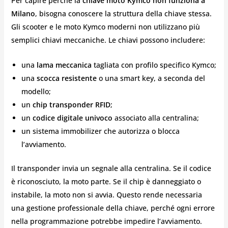
Per capire perché la
chiave moto Kymco non funziona a
Milano
, bisogna conoscere la struttura della chiave stessa.
Gli scooter e le moto Kymco moderni non utilizzano più
semplici chiavi meccaniche. Le chiavi possono includere:
una
lama meccanica
tagliata con profilo specifico Kymco;
una
scocca resistente
o una smart key, a seconda del
modello;
un
chip transponder RFID
;
un
codice digitale univoco
associato alla centralina;
un sistema immobilizer che autorizza o blocca
l’avviamento.
Il transponder invia un segnale alla centralina. Se il codice
è riconosciuto, la moto parte. Se il chip è danneggiato o
instabile, la moto non si avvia. Questo rende necessaria
una gestione professionale della chiave, perché ogni errore
nella programmazione potrebbe impedire l’avviamento.