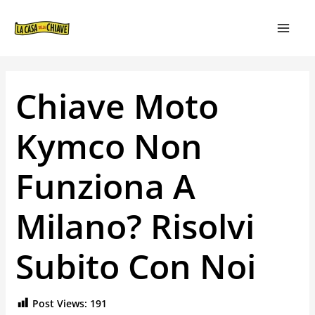
VAI
NAVIGAZIONE
MAIN
AL
ARTICOLI
MEN
CONTENUTO
Chiave Moto
Kymco Non
Funziona A
Milano? Risolvi
Subito Con Noi
Post Views:
191