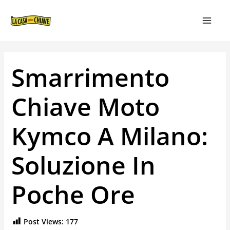
VAI
NAVIGAZIONE
MAIN
AL
ARTICOLI
MEN
CONTENUTO
Smarrimento
Chiave Moto
Kymco A Milano:
Soluzione In
Poche Ore
Post Views:
177