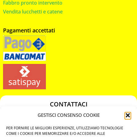
Fabbro pronto intervento
Vendita lucchetti e catene
Pagamenti accettati
CONTATTACI
349 3863811
GESTISCI CONSENSO COOKIE
349 3863811
PER FORNIRE LE MIGLIORI ESPERIENZE, UTILIZZIAMO TECNOLOGIE
chiavicodificate@gmail.com
COME I COOKIE PER MEMORIZZARE E/O ACCEDERE ALLE