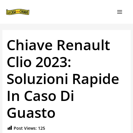
VAI
NAVIGAZIONE
MAIN
AL
ARTICOLI
MEN
CONTENUTO
Chiave Renault
Clio 2023:
Soluzioni Rapide
In Caso Di
Guasto
Post Views:
125