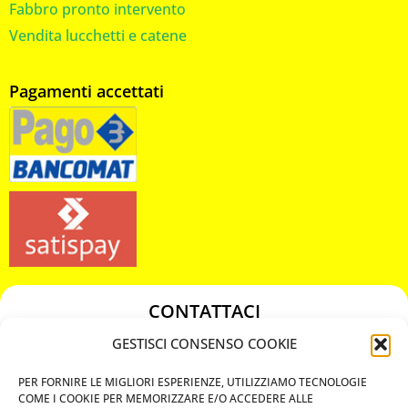
Fabbro pronto intervento
Vendita lucchetti e catene
Pagamenti accettati
CONTATTACI
349 3863811
GESTISCI CONSENSO COOKIE
349 3863811
PER FORNIRE LE MIGLIORI ESPERIENZE, UTILIZZIAMO TECNOLOGIE
chiavicodificate@gmail.com
COME I COOKIE PER MEMORIZZARE E/O ACCEDERE ALLE