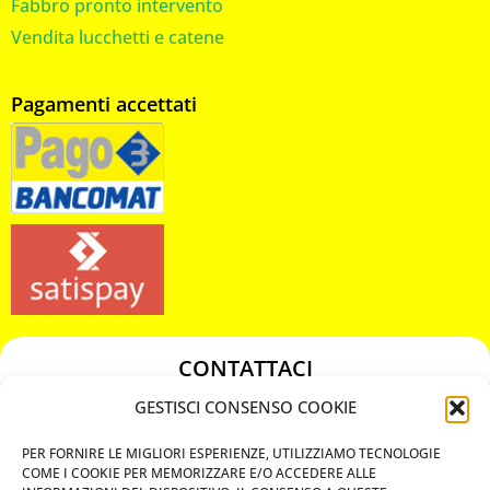
Fabbro pronto intervento
Vendita lucchetti e catene
Pagamenti accettati
CONTATTACI
349 3863811
GESTISCI CONSENSO COOKIE
349 3863811
PER FORNIRE LE MIGLIORI ESPERIENZE, UTILIZZIAMO TECNOLOGIE
chiavicodificate@gmail.com
COME I COOKIE PER MEMORIZZARE E/O ACCEDERE ALLE