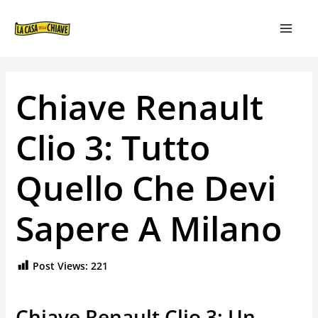
VAI
NAVIGAZIONE
MAIN
AL
ARTICOLI
MEN
CONTENUTO
Chiave Renault
Clio 3: Tutto
Quello Che Devi
Sapere A Milano
Post Views:
221
Chiave Renault Clio 3: Un