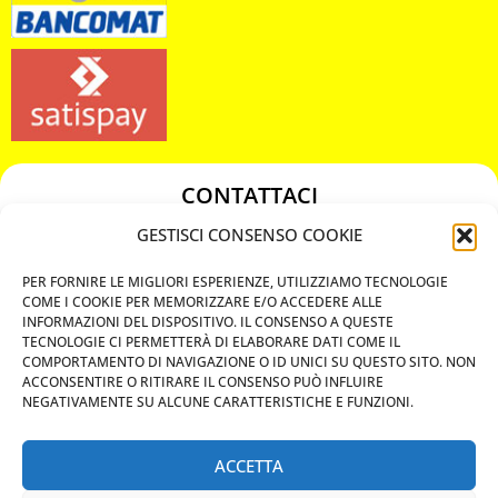
CONTATTACI
349 3863811
GESTISCI CONSENSO COOKIE
349 3863811
PER FORNIRE LE MIGLIORI ESPERIENZE, UTILIZZIAMO TECNOLOGIE
chiavicodificate@gmail.com
COME I COOKIE PER MEMORIZZARE E/O ACCEDERE ALLE
INFORMAZIONI DEL DISPOSITIVO. IL CONSENSO A QUESTE
TECNOLOGIE CI PERMETTERÀ DI ELABORARE DATI COME IL
Privacy Policy
COMPORTAMENTO DI NAVIGAZIONE O ID UNICI SU QUESTO SITO. NON
ACCONSENTIRE O RITIRARE IL CONSENSO PUÒ INFLUIRE
Cookie Policy
NEGATIVAMENTE SU ALCUNE CARATTERISTICHE E FUNZIONI.
ACCETTA
MAPS