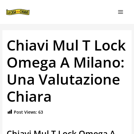
VAI
NAVIGAZIONE
MAIN
AL
ARTICOLI
MEN
CONTENUTO
Chiavi Mul T Lock
Omega A Milano:
Una Valutazione
Chiara
Post Views:
63
Chiavi Mul T Lock Omega A