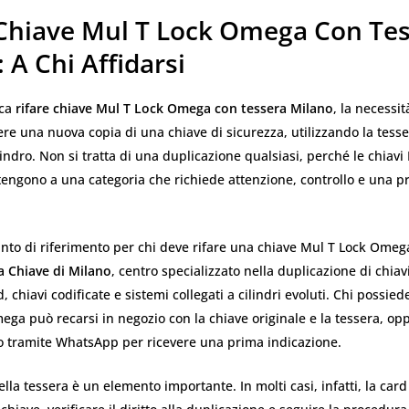
 Chiave Mul T Lock Omega Con Te
 A Chi Affidarsi
rca
rifare chiave Mul T Lock Omega con tessera Milano
, la necessi
ere una nuova copia di una chiave di sicurezza, utilizzando la tesse
ilindro. Non si tratta di una duplicazione qualsiasi, perché le chiavi
ngono a una categoria che richiede attenzione, controllo e una p
unto di riferimento per chi deve rifare una chiave Mul T Lock Omeg
a Chiave di Milano
, centro specializzato nella duplicazione di chiav
, chiavi codificate e sistemi collegati a cilindri evoluti. Chi possie
ga può recarsi in negozio con la chiave originale e la tessera, op
o tramite WhatsApp per ricevere una prima indicazione.
lla tessera è un elemento importante. In molti casi, infatti, la card