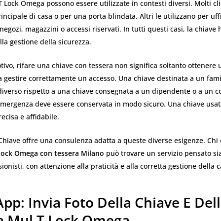
T Lock Omega possono essere utilizzate in contesti diversi. Molti cl
incipale di casa o per una porta blindata. Altri le utilizzano per uffi
negozi, magazzini o accessi riservati. In tutti questi casi, la chiave
la gestione della sicurezza.
ivo, rifare una chiave con tessera non significa soltanto ottenere 
ica gestire correttamente un accesso. Una chiave destinata a un fam
diverso rispetto a una chiave consegnata a un dipendente o a un co
mergenza deve essere conservata in modo sicuro. Una chiave usata 
ecisa e affidabile.
Chiave offre una consulenza adatta a queste diverse esigenze. Chi
Lock Omega con tessera Milano
può trovare un servizio pensato sia
ionisti, con attenzione alla praticità e alla corretta gestione della c
p: Invia Foto Della Chiave E Del
a Mul T Lock Omega