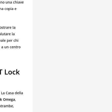
anno una chiave
na copia e
ostrare la
alutare la
eale per chi
i a un centro
T Lock
 La Casa della
ock Omega
,
entrambe,