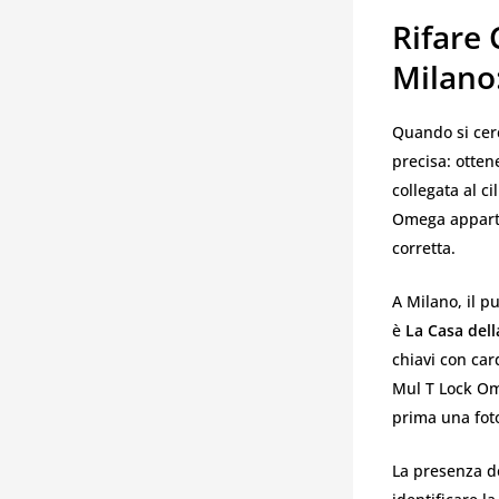
Rifare
Milano:
Quando si ce
precisa: otten
collegata al c
Omega apparte
corretta.
A Milano, il p
è
La Casa dell
chiavi con card
Mul T Lock Ome
prima una fot
La presenza de