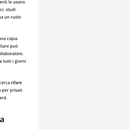
ienti le usano
ci, studi
 ha un ruolo
una copia
iliare può
llaboratore.
tutti i giorni
 cerca
rifare
 per privati
ard.
la