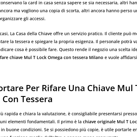
 conservano la card in casa senza sapere se sia necessaria, altri h
ncora ma vogliono una copia di scorta, altri ancora hanno perso u
rganizzare gli accessi.
 casi, La Casa della Chiave offre un servizio pratico. Il cliente può m
tare la tessera e spiegare la propria esigenza. Il personale potrà v
ndicare cosa è possibile fare. Questo rende il negozio una scelta id
ifare chiave Mul T Lock Omega con tessera Milano
e vuole affidars
ortare Per Rifare Una Chiave Mul 
Con Tessera
ù rapida e chiara la valutazione, è consigliabile presentarsi presso
uni elementi fondamentali. Il primo è la
chiave originale Mul T L
in buone condizioni. Se si possiedono più copie, è utile portarle 