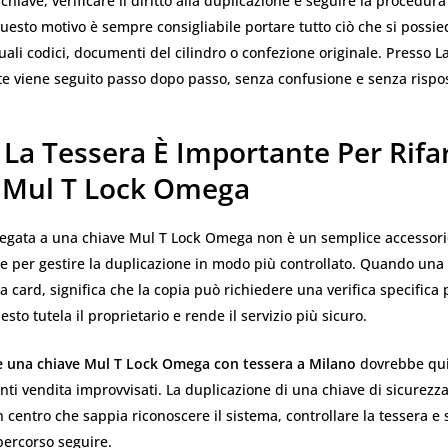
 chiave, verificare il diritto alla duplicazione e seguire la procedura
uesto motivo è sempre consigliabile portare tutto ciò che si possie
uali codici, documenti del cilindro o confezione originale. Presso L
nte viene seguito passo dopo passo, senza confusione e senza rispo
 La Tessera È Importante Per Rifa
 Mul T Lock Omega
llegata a una chiave Mul T Lock Omega non è un semplice accessori
e per gestire la duplicazione in modo più controllato. Quando una
a card, significa che la copia può richiedere una verifica specifica 
sto tutela il proprietario e rende il servizio più sicuro.
re una chiave Mul T Lock Omega con tessera a Milano
dovrebbe quin
unti vendita improvvisati. La duplicazione di una chiave di sicurezz
 centro che sappia riconoscere il sistema, controllare la tessera e 
percorso seguire.