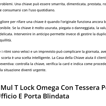
problemi. Una chiave può essere smarrita, dimenticata, prestata, ro
 consumarsi con l’uso quotidiano.
liore per rifare una chiave è quando l’originale funziona ancora b
onibile. Se la chiave è molto usurata, piegata o danneggiata, la va
delicata. Intervenire in anticipo permette invece di gestire la dupl
uillità.
 i ritmi sono veloci e un imprevisto può complicare la giornata, av
 scorta è una scelta intelligente. La Casa della Chiave aiuta il clien
eventiva: controlla la chiave, verifica la card e indica come proced
la situazione diventi urgente.
 Mul T Lock Omega Con Tessera P
fficio E Porta Blindata