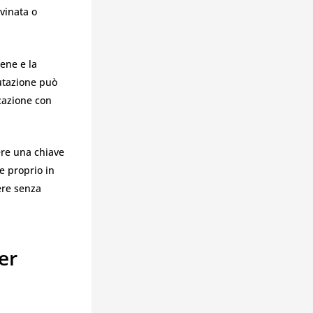
vinata o
ene e la
lutazione può
icazione con
ere una chiave
te proprio in
ere senza
er