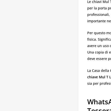
Le chiavi Mul 
per la porta pr
professionali, 
importante nel
Per questo mot
fisica. Signif
avere un uso 
Una copia di e
deve essere pr
La Casa della 
chiave Mul T 
sia per profess
WhatsAp
Tesser