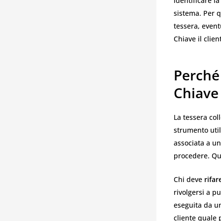
identificare la
sistema. Per q
tessera, event
Chiave il clie
Perché
Chiave
La tessera co
strumento util
associata a un
procedere. Que
Chi deve
rifa
rivolgersi a p
eseguita da un
cliente quale 