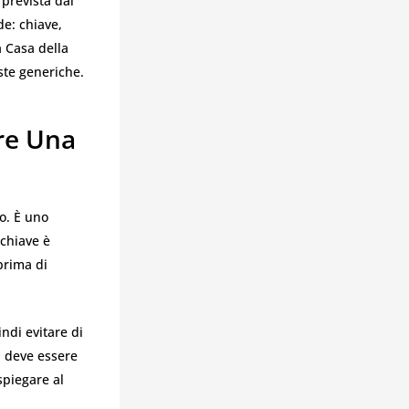
 prevista dal
de: chiave,
a Casa della
ste generiche.
re Una
o. È uno
 chiave è
prima di
di evitare di
a deve essere
spiegare al