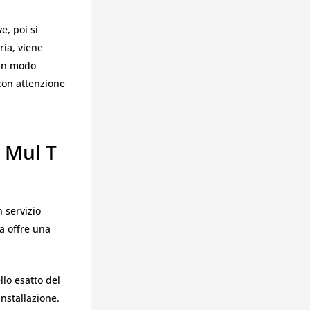
e, poi si
ria, viene
 in modo
con attenzione
i Mul T
 servizio
ma offre una
lo esatto del
nstallazione.