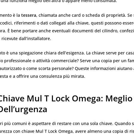
e una funziona meglio dell’altra o appare meno consumata.
emento è la
tessera
, chiamata anche card o scheda di proprietà. Se 
codici, riferimenti o dati collegati alla chiave, questi possono esse
ra. È bene portare anche eventuali documenti del cilindro, confezi
ricevute dall’installatore.
nto è una spiegazione chiara dell’esigenza. La chiave serve per casa,
io professionale o attività commerciale? Serve una copia per un fam
 autorizzato o come scorta personale? Queste informazioni aiutano
iesta e a offrire una consulenza più mirata.
 Chiave Mul T Lock Omega: Meglio
Dell’urgenza
ri più comuni è aspettare di restare con una sola chiave. Quando 
curezza con chiave Mul T Lock Omega, avere almeno una copia di ri