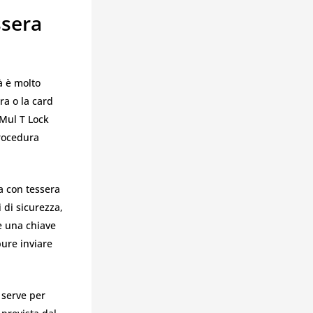
ssera
tà è molto
ra o la card
 Mul T Lock
rocedura
a con tessera
i di sicurezza,
de una chiave
pure inviare
 serve per