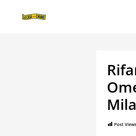
VAI
NAVIGAZIONE
AL
ARTICOLI
CONTENUTO
Rifa
Ome
Mila
Post Views