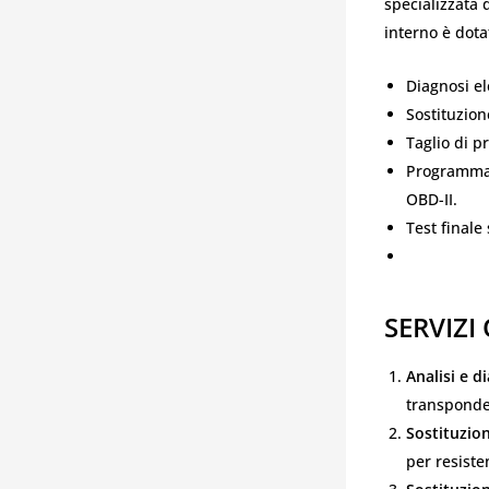
specializzata 
interno è dota
Diagnosi el
Sostituzion
Taglio di p
Programmaz
OBD-II.
Test finale 
SERVIZI
Analisi e d
transponde
Sostituzio
per resiste