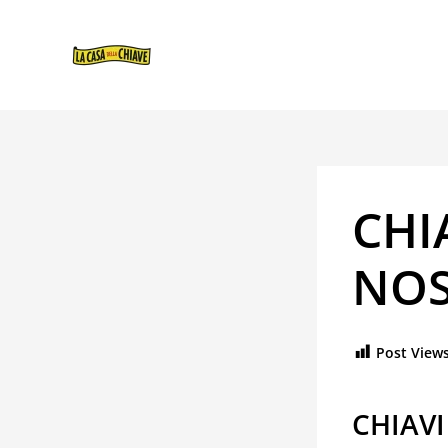
VAI
NAVIGAZIONE
AL
ARTICOLI
CONTENUTO
CHI
NOS
Post Views
CHIAVI