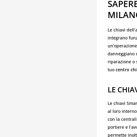
SAPERE
MILAN
Le chiavi dell
integrano funz
un’operazione 
danneggiano o 
riparazione o 
tuo
centro chi
LE CHIA
Le chiavi Smar
al loro inter
con la central
portiere e l’a
permette inolt