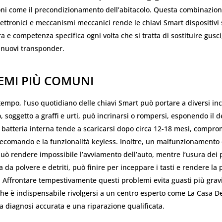
oni come il precondizionamento dell’abitacolo. Questa combinazion
ttronici e meccanismi meccanici rende le chiavi Smart dispositivi s
a e competenza specifica ogni volta che si tratta di sostituire gusci
nuovi transponder.
EMI PIÙ COMUNI
tempo, l’uso quotidiano delle chiavi Smart può portare a diversi inc
, soggetto a graffi e urti, può incrinarsi o rompersi, esponendo il de
a batteria interna tende a scaricarsi dopo circa 12-18 mesi, compr
lecomando e la funzionalità keyless. Inoltre, un malfunzionamento 
ò rendere impossibile l’avviamento dell’auto, mentre l’usura dei p
 da polvere e detriti, può finire per inceppare i tasti e rendere la
 Affrontare tempestivamente questi problemi evita guasti più gravi
he è indispensabile rivolgersi a un centro esperto come La Casa De
 diagnosi accurata e una riparazione qualificata.