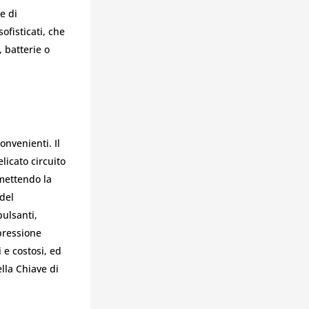
e di
ofisticati, che
, batterie o
onvenienti. Il
licato circuito
omettendo la
del
ulsanti,
 pressione
 e costosi, ed
lla Chiave di