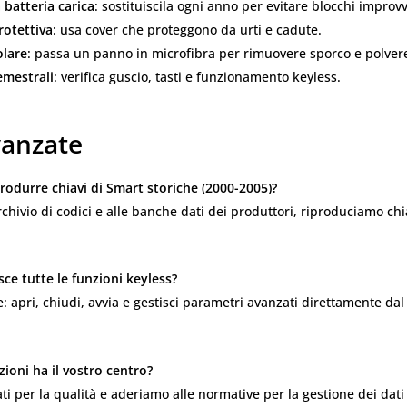
 batteria carica
: sostituiscila ogni anno per evitare blocchi improvv
rotettiva
: usa cover che proteggono da urti e cadute.
olare
: passa un panno in microfibra per rimuovere sporco e polver
emestrali
: verifica guscio, tasti e funzionamento keyless.
anzate
produrre chiavi di Smart storiche (2000-2005)?
archivio di codici e alle banche dati dei produttori, riproduciamo chia
sce tutte le funzioni keyless?
 apri, chiudi, avvia e gestisci parametri avanzati direttamente dal
azioni ha il vostro centro?
ati per la qualità e aderiamo alle normative per la gestione dei dati 