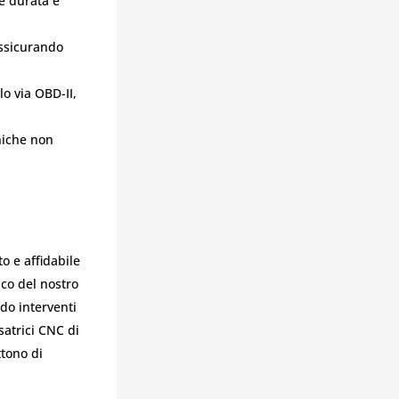
re durata e
assicurando
lo via OBD-II,
niche non
o e affidabile
ico del nostro
do interventi
esatrici CNC di
ttono di