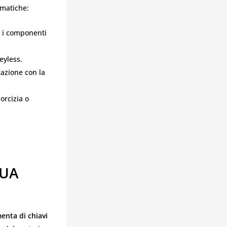
ematiche:
e i componenti
eyless.
cazione con la
porcizia o
TUA
enta di chiavi