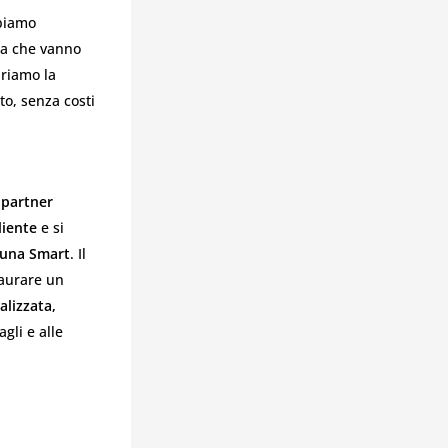
bbiamo
gna che vanno
uriamo la
o, senza costi
n
partner
liente
e si
 una Smart
. Il
taurare un
alizzata,
gli e alle