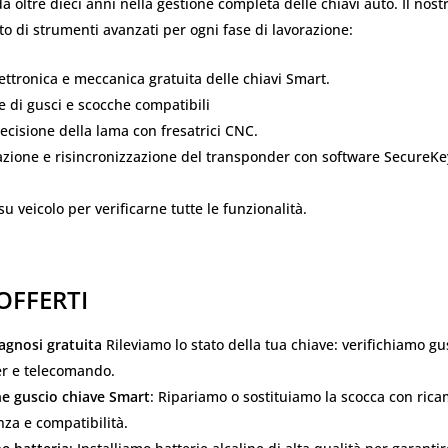
da oltre dieci anni nella gestione completa delle chiavi auto. Il nost
to di strumenti avanzati per ogni fase di lavorazione:
ettronica e meccanica gratuita delle chiavi Smart.
e di gusci e scocche compatibili
recisione della lama con fresatrici CNC.
ione e risincronizzazione del transponder con software SecureKey
su veicolo per verificarne tutte le funzionalità.
 OFFERTI
iagnosi gratuita
Rileviamo lo stato della tua chiave: verifichiamo gus
r e telecomando.
ne guscio chiave Smart
: Ripariamo o sostituiamo la scocca con rica
nza e compatibilità.