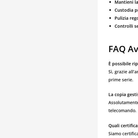
Mantieni la
Custodia p
Pulizia reg
Controlli s
FAQ Av
È possibile ri
Sì, grazie all’
prime serie.
La copia gesti
Assolutamente:
telecomando.
Quali certific
Siamo certific