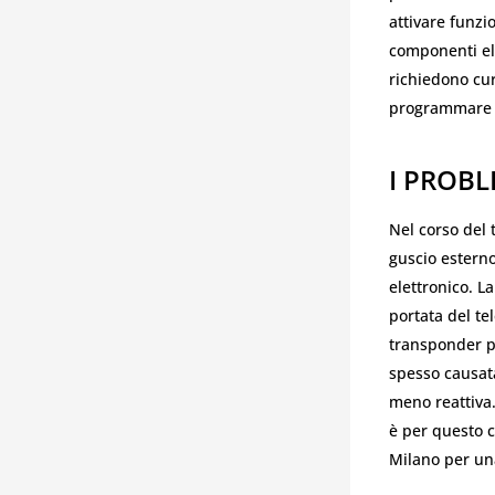
attivare funzi
componenti ele
richiedono cur
programmare 
I PROBL
Nel corso del 
guscio esterno
elettronico. L
portata del te
transponder pu
spesso causata
meno reattiva.
è per questo c
Milano per una