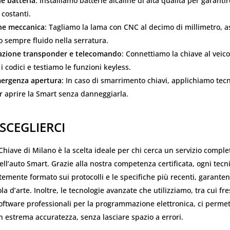
e batteria
: Installiamo batterie alcaline di alta qualità per garanti
 costanti.
ne meccanica
: Tagliamo la lama con CNC al decimo di millimetro, 
 sempre fluido nella serratura.
zione transponder e telecomando
: Connettiamo la chiave al veico
 i codici e testiamo le funzioni keyless.
mergenza apertura
: In caso di smarrimento chiavi, applichiamo tec
r aprire la Smart senza danneggiarla.
SCEGLIERCI
Chiave di Milano è la scelta ideale per chi cerca un servizio complet
dell’auto Smart. Grazie alla nostra competenza certificata, ogni tecn
emente formato sui protocolli e le specifiche più recenti, garanten
la d’arte. Inoltre, le tecnologie avanzate che utilizziamo, tra cui fr
oftware professionali per la programmazione elettronica, ci perme
n estrema accuratezza, senza lasciare spazio a errori.