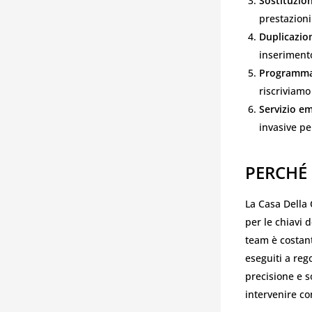
Sostituzion
prestazioni
Duplicazio
inserimento
Programma
riscriviamo
Servizio e
invasive pe
PERCHÉ 
La Casa Della 
per le chiavi 
team è costant
eseguiti a rego
precisione e s
intervenire co