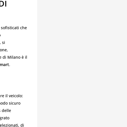
DI
sofisticati che
o
 si
ione,
 di Milano è il
Smart
.
e il veicolo:
modo sicuro
 delle
grato
elezionati, di