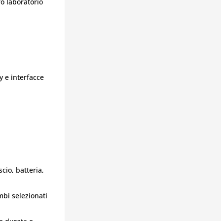
ro laboratorio
 e interfacce
cio, batteria,
mbi selezionati