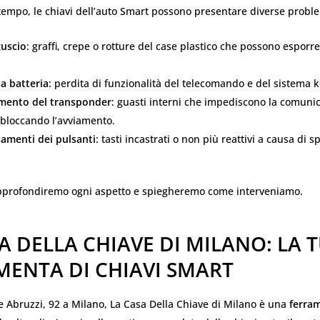
tempo, le chiavi dell’auto Smart possono presentare diverse probl
guscio
: graffi, crepe o rotture del case plastico che possono esporr
la batteria
: perdita di funzionalità del telecomando e del sistema k
mento del transponder
: guasti interni che impediscono la comuni
 bloccando l’avviamento.
amenti dei pulsanti
: tasti incastrati o non più reattivi a causa di s
approfondiremo ogni aspetto e spiegheremo come interveniamo.
A DELLA CHIAVE DI MILANO: LA 
MENTA DI CHIAVI SMART
le Abruzzi, 92 a Milano, La Casa Della Chiave di Milano è una
ferram