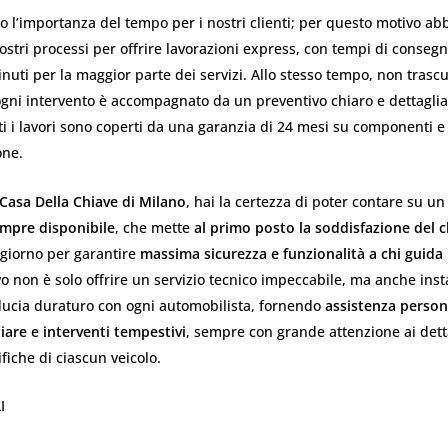
l’importanza del tempo per i nostri clienti; per questo motivo a
nostri processi per offrire lavorazioni express, con tempi di conse
inuti per la maggior parte dei servizi. Allo stesso tempo, non trasc
gni intervento è accompagnato da un preventivo chiaro e dettagliat
tti i lavori sono coperti da una garanzia di 24 mesi su componenti e
ne.
Casa Della Chiave di Milano
, hai la certezza di poter contare su u
empre disponibile
, che mette
al primo posto la soddisfazione del c
giorno per garantire
massima sicurezza e funzionalità a chi guida
vo non è solo offrire un servizio tecnico impeccabile, ma anche ins
iducia duraturo con ogni automobilista, fornendo
assistenza person
iare e interventi tempestivi
, sempre con grande attenzione ai detta
fiche di ciascun veicolo.
I