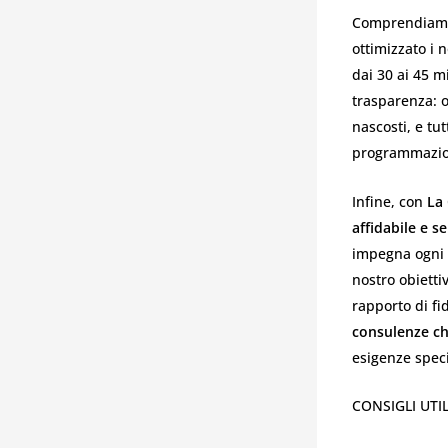
Comprendiamo 
ottimizzato i 
dai 30 ai 45 m
trasparenza: o
nascosti, e tu
programmazio
Infine, con
La 
affidabile e s
impegna ogni 
nostro obietti
rapporto di f
consulenze ch
esigenze speci
CONSIGLI UTIL