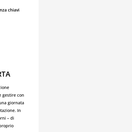
nza chiavi
RTA
zione
e gestire con
 una giornata
tazione. In
rni – di
 proprio