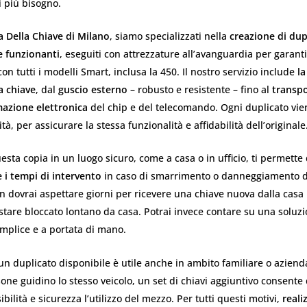
 più bisogno.
a Della Chiave di Milano
, siamo specializzati nella
creazione di dup
 funzionanti
, eseguiti con attrezzature all’avanguardia per garant
on tutti i modelli Smart, inclusa la 450. Il nostro servizio include
la
a chiave
, dal
guscio esterno
– robusto e resistente – fino al
transp
zione elettronica
del chip e del telecomando. Ogni duplicato vien
ità, per assicurare la stessa funzionalità e affidabilità dell’originale
sta copia in un luogo sicuro, come a casa o in ufficio, ti permette
 i tempi di intervento
in caso di smarrimento o danneggiamento d
n dovrai aspettare giorni per ricevere una chiave nuova dalla casa
estare bloccato lontano da casa. Potrai invece contare su una soluz
mplice e a portata di mano.
 un duplicato disponibile è utile anche in ambito familiare o aziend
sone guidino lo stesso veicolo, un set di chiavi aggiuntivo consente 
bilità e sicurezza l’utilizzo del mezzo. Per tutti questi motivi,
reali