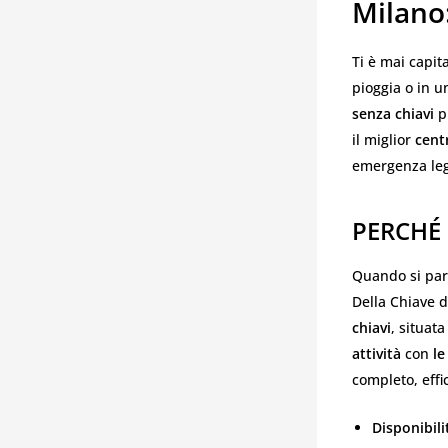
Milano:
Ti è mai capit
pioggia o in u
senza chiavi
pu
il miglior
cent
emergenza lega
PERCHÉ 
Quando si parl
Della Chiave d
chiavi
, situat
attività
con
le
completo, effi
Disponibil