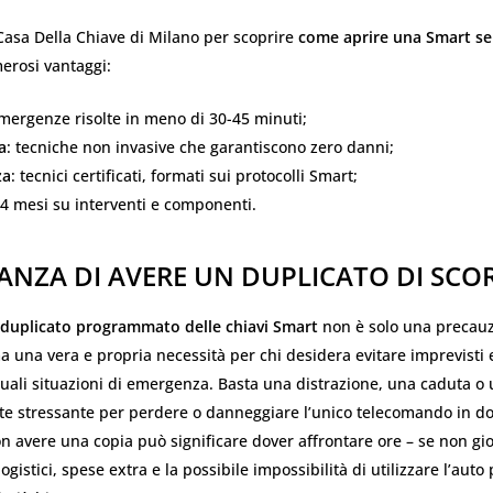
 Casa Della Chiave di Milano per scoprire
come aprire una Smart se
rosi vantaggi:
emergenze risolte in meno di 30-45 minuti;
a
: tecniche non invasive che garantiscono zero danni;
za
: tecnici certificati, formati sui protocolli Smart;
24 mesi su interventi e componenti.
ANZA DI AVERE UN DUPLICATO DI SCO
duplicato programmato delle chiavi Smart
non è solo una precau
ma una vera e propria necessità per chi desidera evitare imprevisti 
uali situazioni di emergenza. Basta una distrazione, una caduta o
te stressante per perdere o danneggiare l’unico telecomando in do
on avere una copia può significare dover affrontare ore – se non gio
logistici, spese extra e la possibile impossibilità di utilizzare l’auto