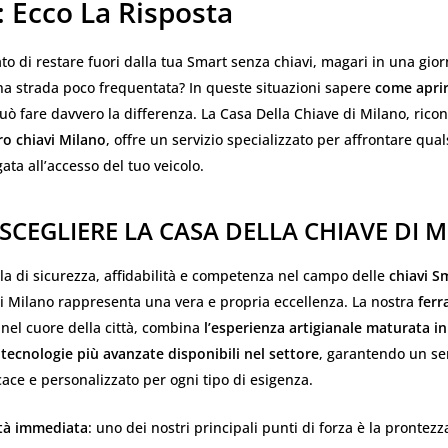
 Ecco La Risposta
ato di restare fuori dalla tua Smart senza chiavi, magari in una gior
na strada poco frequentata? In queste situazioni sapere
come apri
ò fare davvero la differenza. La Casa Della Chiave di Milano, rico
ro chiavi Milano
, offre un servizio specializzato per affrontare qual
ta all’accesso del tuo veicolo.
SCEGLIERE LA CASA DELLA CHIAVE DI 
a di sicurezza, affidabilità e competenza nel campo delle
chiavi S
i Milano rappresenta una vera e propria eccellenza. La nostra
ferr
a nel cuore della città, combina
l’esperienza artigianale maturata in
 tecnologie più avanzate disponibili nel settore
, garantendo un se
cace e personalizzato per ogni tipo di esigenza.
ità immediata
: uno dei nostri principali punti di forza è la prontezz