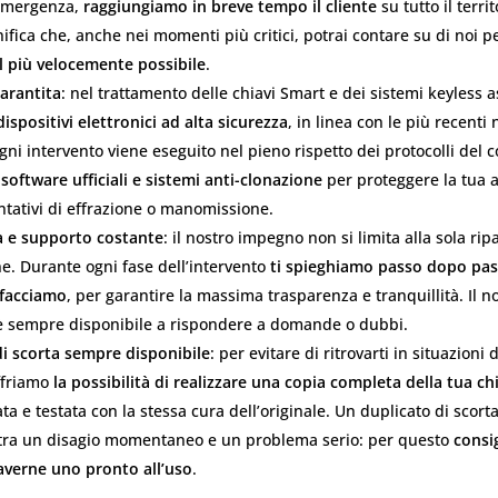
 emergenza,
raggiungiamo in breve tempo il cliente
su tutto il terri
ifica che, anche nei momenti più critici, potrai contare su di noi p
l più velocemente possibile
.
arantita
: nel trattamento delle chiavi Smart e dei sistemi keyless a
dispositivi elettronici ad alta sicurezza
, in linea con le più recenti
ni intervento viene eseguito nel pieno rispetto dei protocolli del c
o
software ufficiali e sistemi anti-clonazione
per proteggere la tua 
entativi di effrazione o manomissione.
 e supporto costante
: il nostro impegno non si limita alla sola rip
e. Durante ogni fase dell’intervento
ti spieghiamo passo dopo pas
 facciamo
, per garantire la massima trasparenza e tranquillità. Il n
è sempre disponibile a rispondere a domande o dubbi.
di scorta sempre disponibile
: per evitare di ritrovarti in situazion
offriamo
la possibilità di realizzare una copia completa della tua c
 e testata con la stessa cura dell’originale. Un duplicato di scorta
 tra un disagio momentaneo e un problema serio: per questo
consi
averne uno pronto all’uso
.