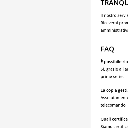
TRANQUI
Il nostro serv
Riceverai prom
amministrativa
FAQ
È possibile ri
Sì, grazie all’
prime serie.
La copia gesti
Assolutamente:
telecomando.
Quali certific
Siamo certific