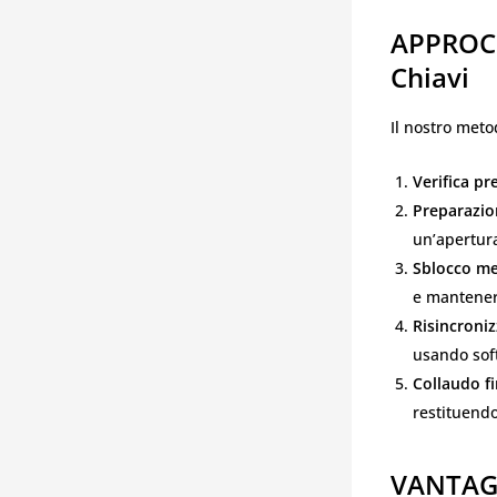
APPROCC
Chiavi
Il nostro metod
Verifica pr
Preparazio
un’apertura
Sblocco me
e mantenere
Risincroniz
usando soft
Collaudo fi
restituendo
VANTAG