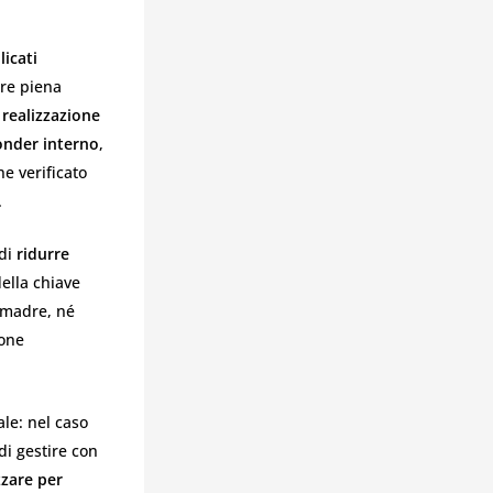
licati
ire piena
 realizzazione
onder interno
,
e verificato
.
 di
ridurre
ella chiave
 madre, né
ione
ale: nel caso
di gestire con
zzare per