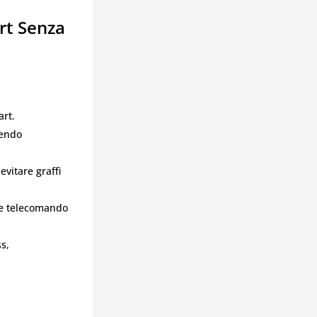
t Senza
art.
tendo
evitare graffi
a e telecomando
s,