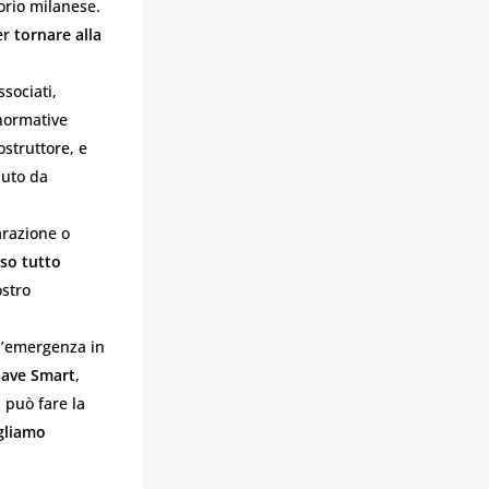
torio milanese.
er
tornare alla
ssociati,
 normative
ostruttore, e
auto da
arazione o
so tutto
ostro
i d’emergenza in
hiave Smart
,
 può fare la
gliamo