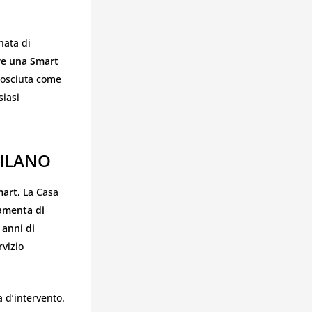
nata di
re una Smart
nosciuta come
siasi
MILANO
mart
, La Casa
amenta di
 anni di
rvizio
a d’intervento.