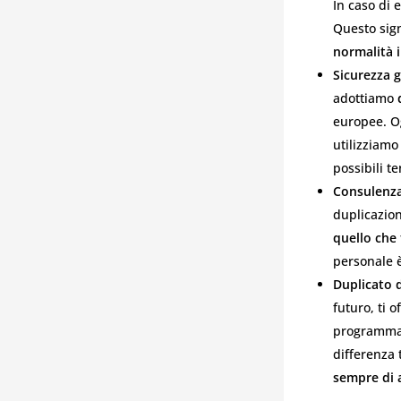
In caso di
Questo sign
normalità i
Sicurezza g
adottiamo
europee. Og
utilizziam
possibili t
Consulenza
duplicazion
quello che
personale 
Duplicato 
futuro, ti 
programmata
differenza
sempre di 