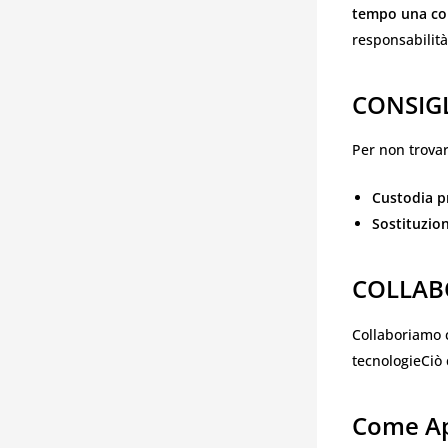
tempo una cop
responsabilit
CONSIGL
Per non trovar
Custodia p
Sostituzion
COLLAB
Collaboriamo c
tecnologieCiò 
Come Ap