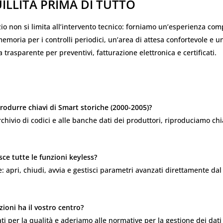
LLITÀ PRIMA DI TUTTO
izio non si limita all’intervento tecnico: forniamo un’esperienza com
emoria per i controlli periodici, un’area di attesa confortevole e u
 trasparente per preventivi, fatturazione elettronica e certificati.
produrre chiavi di Smart storiche (2000-2005)?
archivio di codici e alle banche dati dei produttori, riproduciamo chia
sce tutte le funzioni keyless?
 apri, chiudi, avvia e gestisci parametri avanzati direttamente dal
azioni ha il vostro centro?
ati per la qualità e aderiamo alle normative per la gestione dei dati 