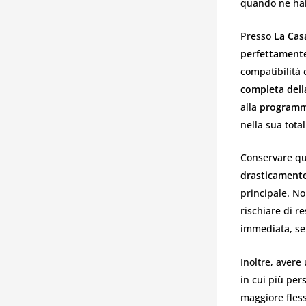
quando ne hai
Presso
La Cas
perfettamente
compatibilità c
completa dell
alla
programma
nella sua total
Conservare que
drasticamente
principale. No
rischiare di r
immediata, se
Inoltre, avere
in cui più per
maggiore flessi