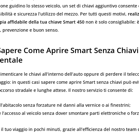
sone guidino lo stesso veicolo, un set di chiavi aggiuntivo consente 
bilità e sicurezza l’utilizzo del mezzo. Per tutti questi motivi,
reali
ia affidabile della tua chiave Smart 450
non è solo consigliabile: è
à, prevenzione e buon senso.
Sapere Come Aprire Smart Senza Chiavi
entale
menticare le chiavi all’interno dell’auto oppure di perdere il tel
ggio: in questi casi sapere come aprire Smart senza chiavi può evit
ccorso stradale e lunghe attese. Il nostro servizio ti consente di:
l’abitacolo senza forzature né danni alla vernice o ai finestrini;
e l’accesso al veicolo senza dover smontare parti elettroniche o forz
il tuo viaggio in pochi minuti, grazie all’efficienza del nostro team 