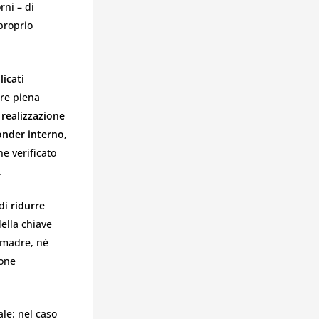
rni – di
 proprio
licati
ire piena
 realizzazione
onder interno
,
e verificato
.
 di
ridurre
ella chiave
 madre, né
ione
ale: nel caso