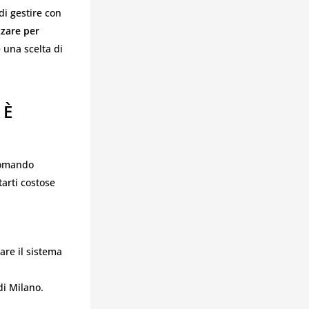
di gestire con
zzare per
 una scelta di
 È
ecomando
arti costose
are il sistema
di Milano.