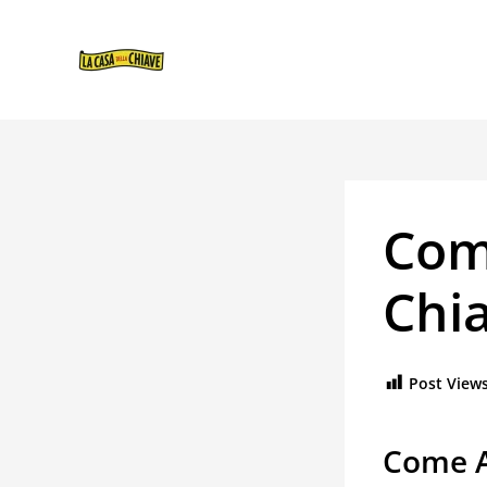
VAI
NAVIGAZIONE
AL
ARTICOLI
CONTENUTO
Com
Chia
Post Views
Come A