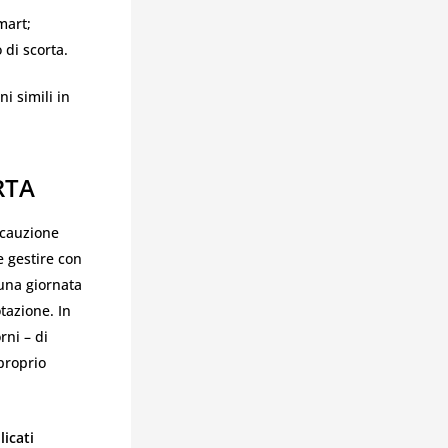
mart;
di scorta.
i simili in
RTA
ecauzione
e gestire con
 una giornata
tazione. In
rni – di
 proprio
licati