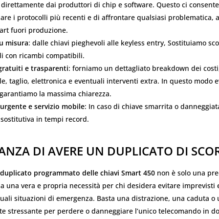
 direttamente dai produttori di chip e software. Questo ci consente
re i protocolli più recenti e di affrontare qualsiasi problematica,
art fuori produzione.
su misura
: dalle chiavi pieghevoli alle keyless entry, Sostituiamo sc
i con ricambi compatibili.
gratuiti e trasparenti
: forniamo un dettagliato breakdown dei cost
le, taglio, elettronica e eventuali interventi extra. In questo modo ev
 garantiamo la massima chiarezza.
 urgente e servizio mobile
: In caso di chiave smarrita o danneggia
sostitutiva in tempi record.
ANZA DI AVERE UN DUPLICATO DI SCO
duplicato programmato delle chiavi Smart 450
non è solo una pr
ma una vera e propria necessità per chi desidera evitare imprevisti 
uali situazioni di emergenza. Basta una distrazione, una caduta o
te stressante per perdere o danneggiare l’unico telecomando in do