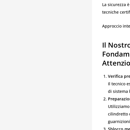
La sicurezza è
tecniche certi
Approccio inte
Il Nostr
Fondame
Attenzio
Verifica pr
Il tecnico 
di sistema 
Preparazio
Utilizziamo
cilindretto
guarnizioni
Sblocco me