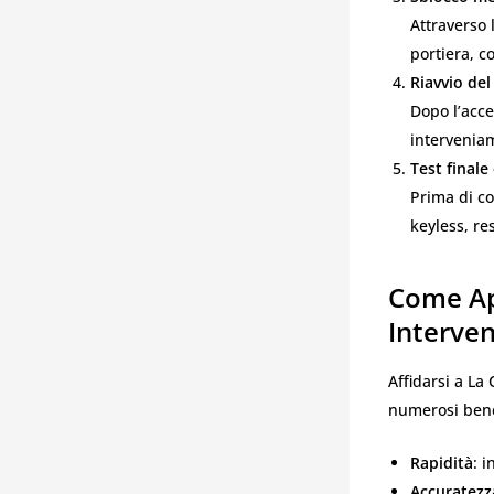
Attraverso 
portiera, 
Riavvio del
Dopo l’acce
interveniam
Test finale 
Prima di co
keyless, res
Come Ap
Interven
Affidarsi a La
numerosi bene
Rapidità
: 
Accuratezz