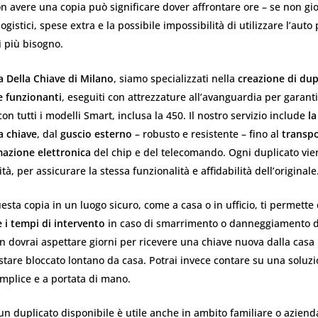
on avere una copia può significare dover affrontare ore – se non gio
logistici, spese extra e la possibile impossibilità di utilizzare l’auto
 più bisogno.
a Della Chiave di Milano
, siamo specializzati nella
creazione di dup
 funzionanti
, eseguiti con attrezzature all’avanguardia per garant
on tutti i modelli Smart, inclusa la 450. Il nostro servizio include
la
a chiave
, dal
guscio esterno
– robusto e resistente – fino al
transp
zione elettronica
del chip e del telecomando. Ogni duplicato vien
ità, per assicurare la stessa funzionalità e affidabilità dell’originale
sta copia in un luogo sicuro, come a casa o in ufficio, ti permette
 i tempi di intervento
in caso di smarrimento o danneggiamento d
n dovrai aspettare giorni per ricevere una chiave nuova dalla casa
estare bloccato lontano da casa. Potrai invece contare su una soluz
mplice e a portata di mano.
 un duplicato disponibile è utile anche in ambito familiare o aziend