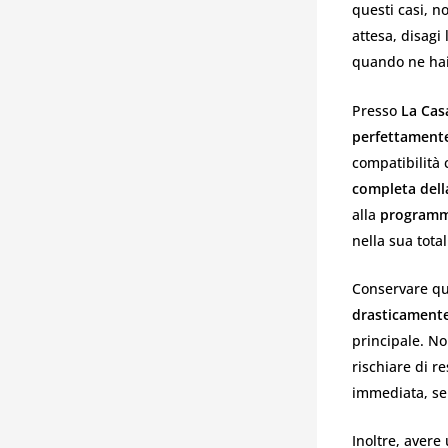
questi casi, n
attesa, disagi 
quando ne hai
Presso
La Cas
perfettamente
compatibilità c
completa dell
alla
programma
nella sua total
Conservare que
drasticamente
principale. No
rischiare di r
immediata, se
Inoltre, avere