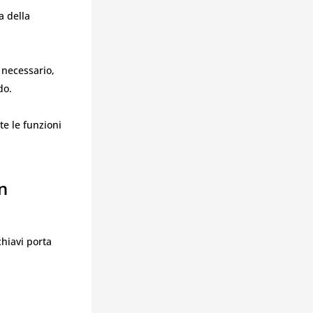
a della
 necessario,
do.
te le funzioni
n
chiavi porta