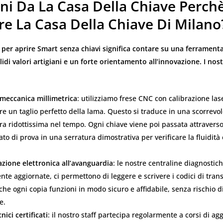
oni Da La Casa Della Chiave Perch
re La Casa Della Chiave Di Milano
i per aprire Smart senza chiavi
significa contare su una ferramenta
idi valori artigiani e un forte orientamento all’innovazione. I nost
 meccanica millimetrica
: utilizziamo frese CNC con calibrazione las
re un taglio perfetto della lama. Questo si traduce in una scorrevo
ra ridottissima nel tempo. Ogni chiave viene poi passata attraverso 
to di prova in una serratura dimostrativa per verificare la fluidità 
ione elettronica all’avanguardia
: le nostre centraline diagnostic
te aggiornate, ci permettono di leggere e scrivere i codici di tran
che ogni copia funzioni in modo sicuro e affidabile, senza rischio d
e.
nici certificati
: il nostro staff partecipa regolarmente a corsi di a