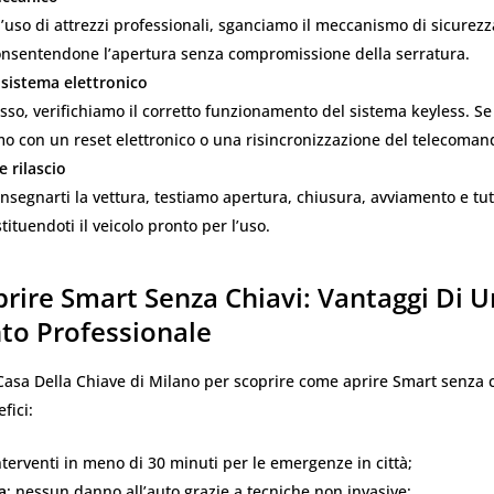
l’uso di attrezzi professionali, sganciamo il meccanismo di sicurezz
consentendone l’apertura senza compromissione della serratura.
 sistema elettronico
sso, verifichiamo il corretto funzionamento del sistema keyless. Se
o con un reset elettronico o una risincronizzazione del telecoman
e rilascio
nsegnarti la vettura, testiamo apertura, chiusura, avviamento e tut
tituendoti il veicolo pronto per l’uso.
rire Smart Senza Chiavi: Vantaggi Di U
to Professionale
 Casa Della Chiave di Milano per scoprire come aprire Smart senza 
fici:
interventi in meno di 30 minuti per le emergenze in città;
a
: nessun danno all’auto grazie a tecniche non invasive;