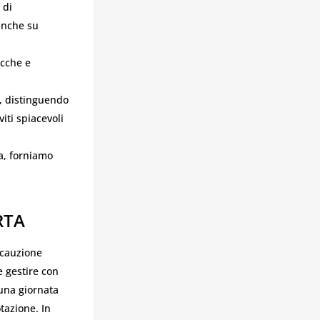
 di
 anche su
ocche e
i, distinguendo
iti spiacevoli
ta, forniamo
RTA
ecauzione
e gestire con
 una giornata
tazione. In