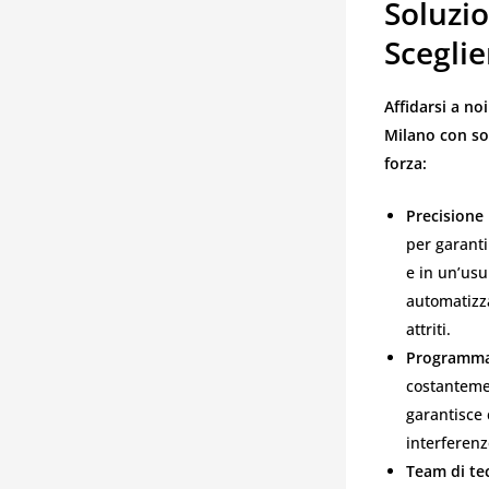
Soluzi
Sceglie
Affidarsi a no
Milano con sol
forza:
Precisione
per garanti
e in un’usu
automatizza
attriti.
Programmaz
costantemen
garantisce 
interferenz
Team di tec