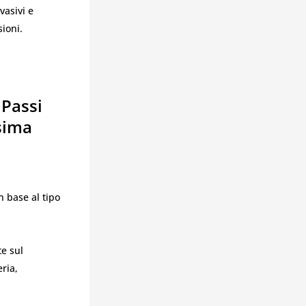
vasivi e
ioni.
 Passi
sima
n base al tipo
te sul
ria,