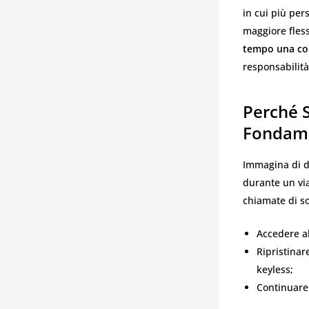
in cui più per
maggiore flessi
tempo una cop
responsabilit
Perché 
Fondam
Immagina di di
durante un via
chiamate di so
Accedere al
Ripristinar
keyless;
Continuare 