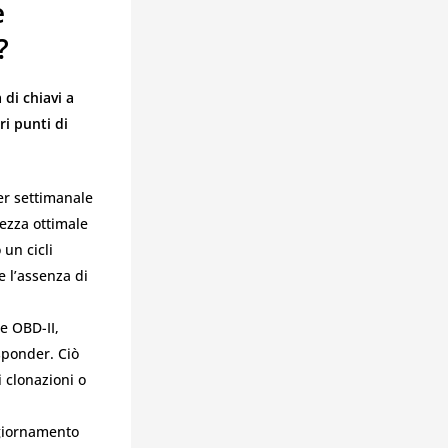
è
?
 di chiavi a
ri punti di
er settimanale
lezza ottimale
un cicli
e l’assenza di
he OBD-II,
sponder. Ciò
i clonazioni o
ggiornamento