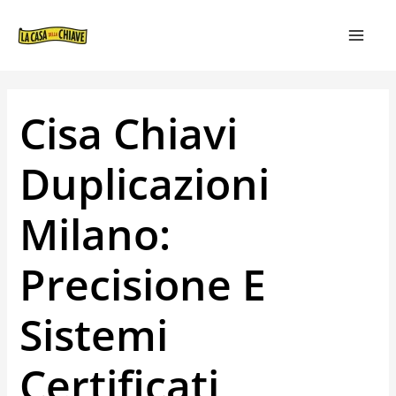
VAI
NAVIGAZIONE
MAIN
AL
ARTICOLI
MEN
CONTENUTO
Cisa Chiavi
Duplicazioni
Milano:
Precisione E
Sistemi
Certificati