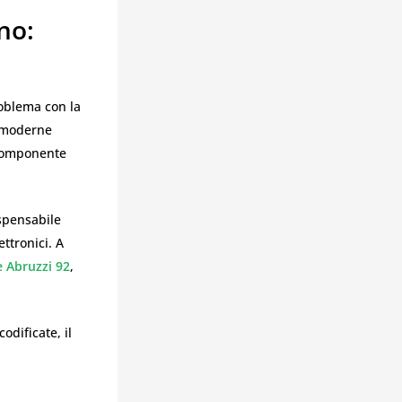
no:
o
roblema con la
o moderne
n componente
spensabile
ettronici. A
e Abruzzi 92
,
odificate, il