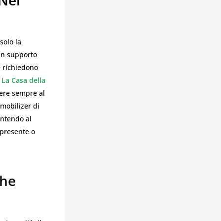
 Nel
solo la
 un supporto
e richiedono
.
La Casa della
nere sempre al
mobilizer di
antendo al
 presente o
che