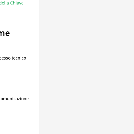
della Chiave
ome
cesso tecnico
a comunicazione