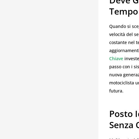
Deve Ga
Tempo
Quando si sceg
velocità del s
costante nel t
aggiornamenti 
Chiave
invest
passo con i si
nuova generaz
motociclista u
futura.
Posto 
Senza 