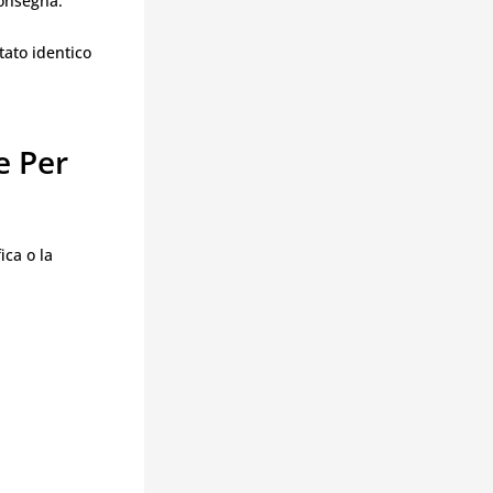
consegna.
tato identico
e Per
ica o la