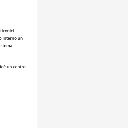
ttronici
uo interno un
sistema
cioè un centro