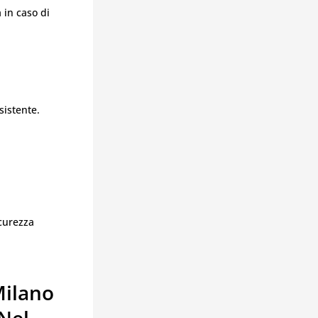
 in caso di
sistente.
icurezza
Milano