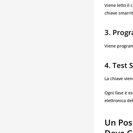
Viene letto il 
chiave smarrit
3. Prog
Viene program
4. Test 
La chiave vien
Ogni fase è es
elettronica de
Un Pos