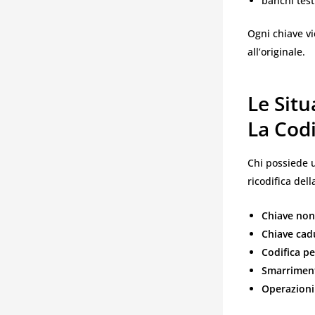
banchi test
Ogni chiave v
all’originale.
Le Situ
La Cod
Chi possiede u
ricodifica del
Chiave non
Chiave cad
Codifica p
Smarriment
Operazioni