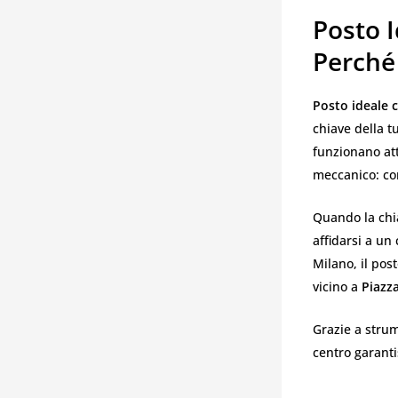
Posto I
Perché 
Posto ideale 
chiave della t
funzionano att
meccanico: co
Quando la chi
affidarsi a un 
Milano, il pos
vicino a
Piazz
Grazie a strume
centro garanti