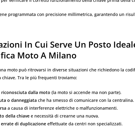
 per verificare il corretto funzionamento della chiave prima della 
iene programmata con precisione millimetrica, garantendo un risul
azioni In Cui Serve Un Posto Ideal
ifica Moto A Milano
na moto può ritrovarsi in diverse situazioni che richiedono la codif
la chiave. Tra le più frequenti troviamo:
 riconosciuta dalla moto
(la moto si accende ma non parte).
uta o danneggiata
che ha smesso di comunicare con la centralina.
ersa
a causa di interferenze elettriche o malfunzionamenti.
o della chiave
e necessità di crearne una nuova.
 errate di duplicazione
effettuate da centri non specializzati.