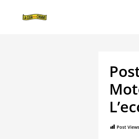
VAI
NAVIGAZIONE
AL
ARTICOLI
CONTENUTO
Post
Moto
L’ec
Post Views