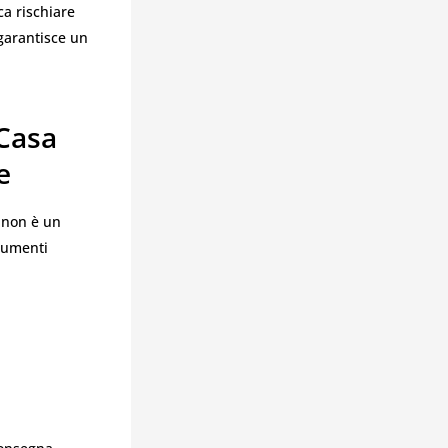
ca rischiare
 garantisce un
 Casa
e
non è un
trumenti