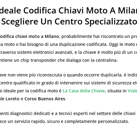
deale Codifica Chiavi Moto A Mila
Scegliere Un Centro Specializzat
codifica chiavi moto a Milano
, probabilmente hai riscontrato un p
ua moto o hai bisogno di una duplicazione codificata. Oggi le mot
raverso sistemi elettronici avanzati, e la chiave è molto più di u
ntiene un chip transponder che dialoga con la centralina.
ave non viene più riconosciuta o quando occorre duplicarla, è indi
centro qualificato in grado di intervenire sui sistemi di sicurezza el
to ideale per la codifica moto è
La Casa della Chiave
, situata in
Vial
ale Loreto
e
Corso Buenos Aires
.
nti diagnostici dedicati e a tecnici esperti nel settore delle chiavi c
sce un servizio rapido, sicuro e completamente personalizzato.