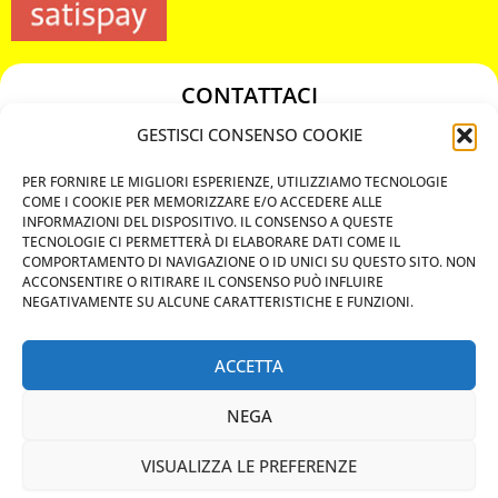
CONTATTACI
349 3863811
GESTISCI CONSENSO COOKIE
349 3863811
PER FORNIRE LE MIGLIORI ESPERIENZE, UTILIZZIAMO TECNOLOGIE
chiavicodificate@gmail.com
COME I COOKIE PER MEMORIZZARE E/O ACCEDERE ALLE
INFORMAZIONI DEL DISPOSITIVO. IL CONSENSO A QUESTE
TECNOLOGIE CI PERMETTERÀ DI ELABORARE DATI COME IL
Privacy Policy
COMPORTAMENTO DI NAVIGAZIONE O ID UNICI SU QUESTO SITO. NON
ACCONSENTIRE O RITIRARE IL CONSENSO PUÒ INFLUIRE
Cookie Policy
NEGATIVAMENTE SU ALCUNE CARATTERISTICHE E FUNZIONI.
ACCETTA
MAPS
NEGA
CHIAMA ORA
VISUALIZZA LE PREFERENZE
WHATSAPP: MANDA LA FOTO