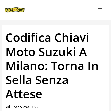
VAI
NAVIGAZIONE
MAIN
AL
ARTICOLI
MEN
CONTENUTO
Codifica Chiavi
Moto Suzuki A
Milano: Torna In
Sella Senza
Attese
Post Views:
163