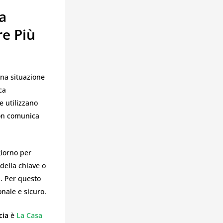
a
re Più
na situazione
ca
e utilizzano
non comunica
giorno per
della chiave o
. Per questo
nale e sicuro.
cia
è
La Casa