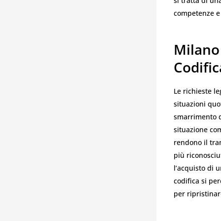
si tratta di u
competenze e 
Milano
Codific
Le richieste l
situazioni quo
smarrimento d
situazione com
rendono il tra
più riconosciu
l’acquisto di 
codifica si pe
per ripristina