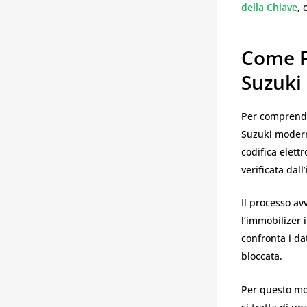
della Chiave
, 
Come F
Suzuki
Per comprende
Suzuki modern
codifica elett
verificata dal
Il processo av
l’immobilizer 
confronta i dat
bloccata.
Per questo mo