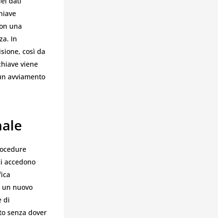
ei dati
chiave
con una
za. In
isione, così da
chiave viene
 un avviamento
nale
procedure
ci accedono
fica
o un nuovo
 di
to senza dover