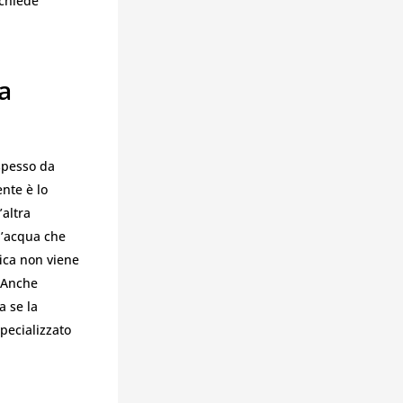
ichiede
a
pesso da
nte è lo
altra
d’acqua che
fica non viene
. Anche
a se la
specializzato