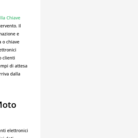
lla Chiave
ervento. Il
mmazione e
a o chiave
ettronici
 clienti
mpi di attesa
rriva dalla
Moto
ti elettronici