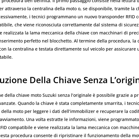
a procedura ben definita. Il primo passaggio consiste nella lettura d
er attraverso la centralina della moto o, se disponibile, tramite la 
ccessivamente, i tecnici programmano un nuovo transponder RFID 
tibile, che viene riconosciuta correttamente dal sistema di sicurez
ne realizzata la lama meccanica della chiave con macchinari di prec
nserimento perfetto nel blocchetto. Al termine della procedura, la 
con la centralina e testata direttamente sul veicolo per assicurare
abile.
uzione Della Chiave Senza L’origi
ne della chiave moto Suzuki senza l’originale è possibile grazie a 
vanzate. Quando la chiave è stata completamente smarrita, i tecni
a della moto per leggere i dati dell’immobilizer e recuperare la codi
l’avviamento. Una volta estratte le informazioni, viene programmat
FID compatibile e viene realizzata la lama meccanica con macchine
uesta procedura consente di ripristinare il funzionamento della mo