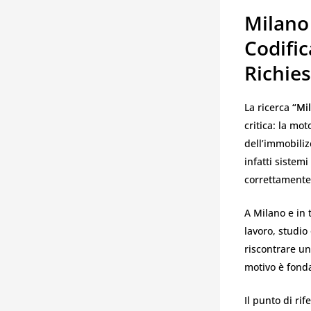
Milano
Codific
Richie
La ricerca
“Mi
critica: la mo
dell’immobiliz
infatti sistem
correttamente 
A Milano e in 
lavoro, studio
riscontrare u
motivo è fonda
Il punto di ri