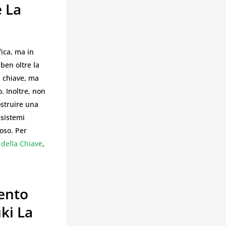
 La
ica, ma in
ben oltre la
a chiave, ma
. Inoltre, non
ostruire una
 sistemi
oso. Per
 della Chiave
,
mento
ki La