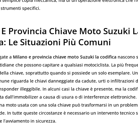
na semplice copia meccanica, ma di un’operazione elettronica che r
strumenti specifici.
 E Provincia Chiave Moto Suzuki L
a: Le Situazioni Più Comuni
egate a
Milano e provincia chiave moto Suzuki la codifica
nascono s
tidiane che possono capitare a qualsiasi motociclista. La più freque
ella chiave, soprattutto quando si possiede un solo esemplare. Un’
une riguarda le chiavi danneggiate da cadute, urti o infiltrazioni 
nsponder illeggibile. In alcuni casi la chiave è presente, ma la codi
ta dall’immobilizer a causa di usura o di interferenze elettroniche
una moto usata con una sola chiave può trasformarsi in un problem
rde. In tutte queste circostanze è necessario un intervento tecnico 
re l’avviamento in sicurezza.