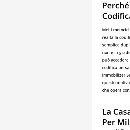
Perché
Codific
Molti motocicl
realtà la
codif
semplice dupl
non è in grado
può accedere a
codifica persa
immobilizer Su
questo motivo 
che opera con 
La Casa
Per Mi