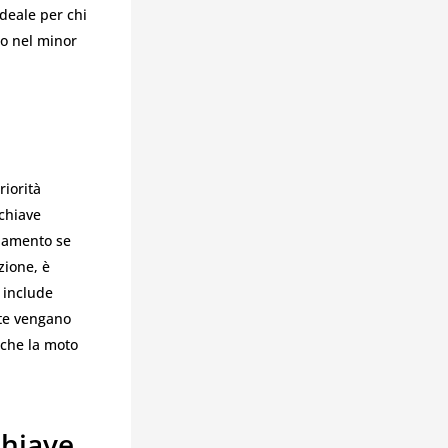
ideale per chi
to nel minor
riorità
 chiave
viamento se
zione, è
include
ate vengano
 che la moto
hiave