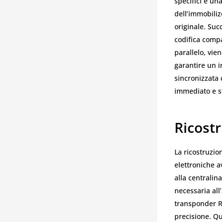
specifici e un
dell’immobiliz
originale. Su
codifica compa
parallelo, vie
garantire un i
sincronizzata 
immediato e st
Ricostr
La ricostruzio
elettroniche a
alla centralin
necessaria al
transponder R
precisione. Q