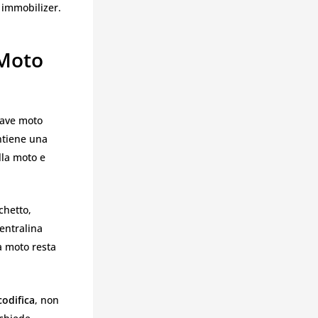
 immobilizer.
 Moto
iave moto
ntiene una
lla moto e
chetto,
centralina
la moto resta
codifica
, non