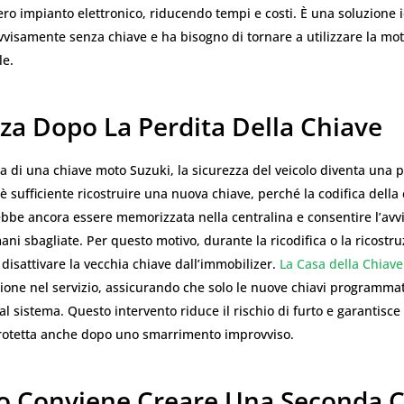
ntero impianto elettronico, riducendo tempi e costi. È una soluzione 
vvisamente senza chiave e ha bisogno di tornare a utilizzare la mo
le.
za Dopo La Perdita Della Chiave
a di una chiave moto Suzuki, la sicurezza del veicolo diventa una p
è sufficiente ricostruire una nuova chiave, perché la codifica della
ebbe ancora essere memorizzata nella centralina e consentire l’av
mani sbagliate. Per questo motivo, durante la ricodifica o la ricostru
isattivare la vecchia chiave dall’immobilizer.
La Casa della Chiave
ione nel servizio, assicurando che solo le nuove chiavi programm
al sistema. Questo intervento riduce il rischio di furto e garantisce
protetta anche dopo uno smarrimento improvviso.
 Conviene Creare Una Seconda C